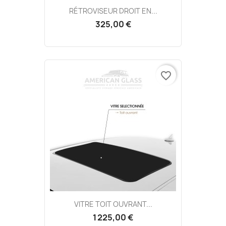
RÉTROVISEUR DROIT EN...
325,00 €
favorite_border
VITRE TOIT OUVRANT...
1 225,00 €