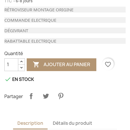
TTC
6-8 jours
RÉTROVISEUR MONTAGE ORIGINE
COMMANDE ELECTRIQUE
DÉGIVRANT
RABATTABLE ELECTRIQUE
Quantité

favorite_border
AJOUTER AU PANIER

EN STOCK
Partager
Description
Détails du produit