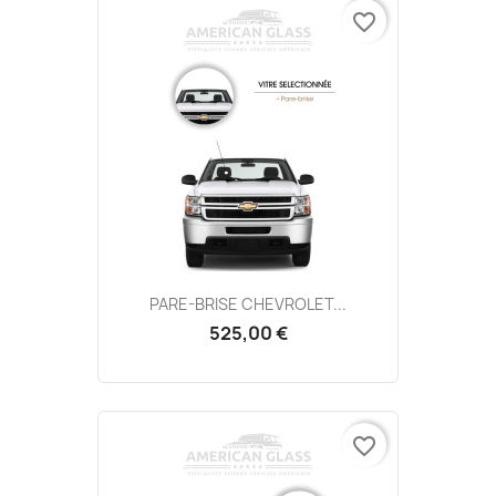
favorite_border
PARE-BRISE CHEVROLET...
525,00 €
favorite_border