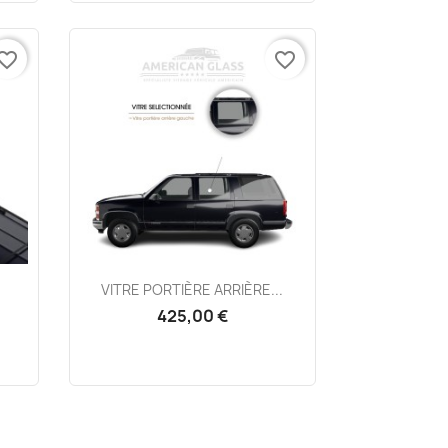
vorite_border
favorite_border
Aperçu rapide

VITRE PORTIÈRE ARRIÈRE...
425,00 €