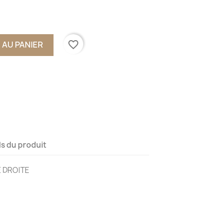
favorite_border
 AU PANIER
ls du produit
E DROITE