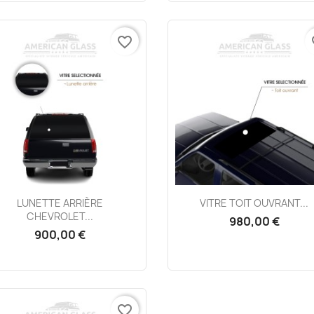
favorite_border
fa
Aperçu rapide
Aperçu rapide


LUNETTE ARRIÈRE
VITRE TOIT OUVRANT...
CHEVROLET...
980,00 €
900,00 €
favorite_border