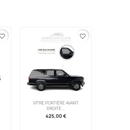
vorite_border
favorite_border
Aperçu rapide

.
VITRE PORTIÈRE AVANT
DROITE...
425,00 €