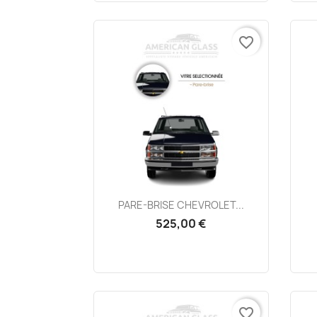
favorite_border
Aperçu rapide

PARE-BRISE CHEVROLET...
525,00 €
favorite_border