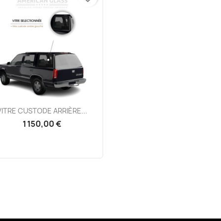
Aperçu rapide

VITRE CUSTODE ARRIÈRE...
1 150,00 €