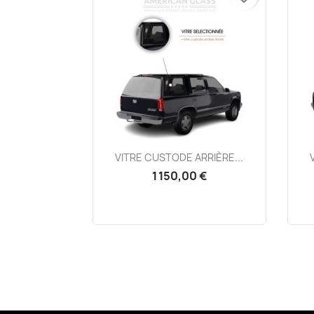
Aperçu rapide

VITRE CUSTODE ARRIÈRE...
1 150,00 €