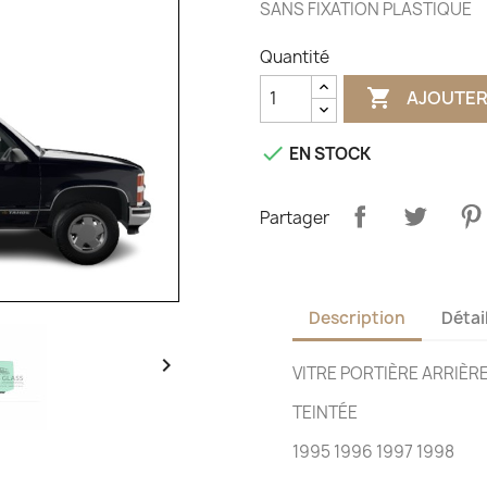
SANS FIXATION PLASTIQUE
Quantité

AJOUTER

EN STOCK
Partager
Description
Détai

VITRE PORTIÈRE ARRIÈR
TEINTÉE
1995 1996 1997 1998