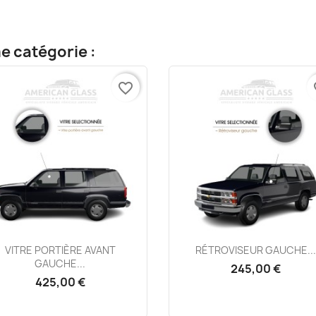
e catégorie :
favorite_border
fa
Aperçu rapide
Aperçu rapide


VITRE PORTIÈRE AVANT
RÉTROVISEUR GAUCHE..
GAUCHE...
245,00 €
425,00 €