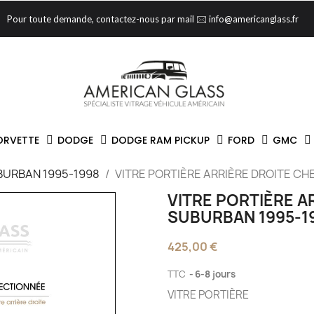
Pour toute demande, contactez-nous par mail 🖂 info@americanglass.fr
ORVETTE
DODGE
DODGE RAM PICKUP
FORD
GMC
BURBAN 1995-1998
VITRE PORTIÈRE ARRIÈRE DROITE C
VITRE PORTIÈRE A
SUBURBAN 1995-1
425,00 €
TTC
6-8 jours
VITRE PORTIÈRE