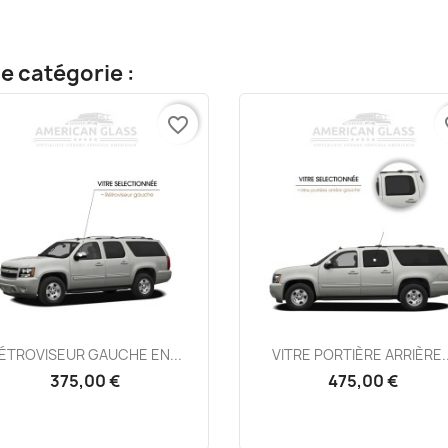
e catégorie :
favorite_border
fa
Aperçu rapide
Aperçu rapide


ÉTROVISEUR GAUCHE EN...
VITRE PORTIÈRE ARRIÈRE..
375,00 €
475,00 €