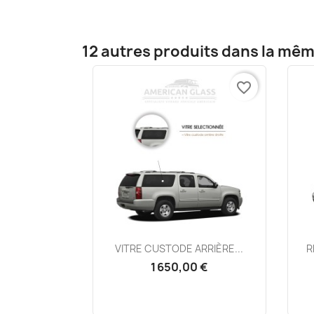
12 autres produits dans la mêm
favorite_border
Aperçu rapide

VITRE CUSTODE ARRIÈRE...
R
1 650,00 €