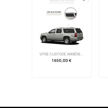
Aperçu rapide

VITRE CUSTODE ARRIÈRE...
1 650,00 €