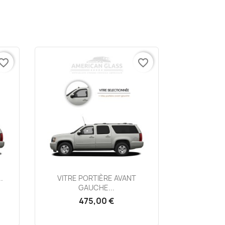
vorite_border
favorite_border
Aperçu rapide

.
VITRE PORTIÈRE AVANT
GAUCHE...
475,00 €