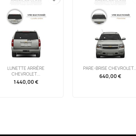
Aperçu rapide
Aperçu rapide


LUNETTE ARRIÈRE
PARE-BRISE CHEVROLET..
CHEVROLET...
640,00 €
1 440,00 €