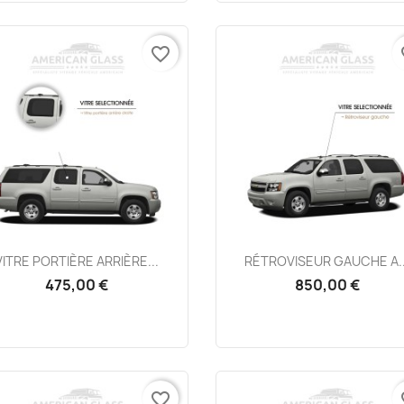
favorite_border
fa
Aperçu rapide
Aperçu rapide


VITRE PORTIÈRE ARRIÈRE...
RÉTROVISEUR GAUCHE A..
475,00 €
850,00 €
favorite_border
fa