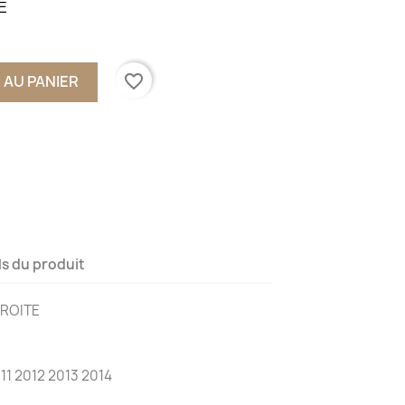
E
favorite_border
 AU PANIER
ls du produit
DROITE
1 2012 2013 2014