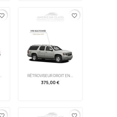
vorite_border
favorite_border
Aperçu rapide

.
RÉTROVISEUR DROIT EN...
375,00 €
vorite_border
favorite_border