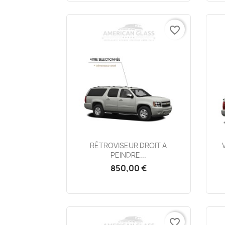
favorite_border
Aperçu rapide

RÉTROVISEUR DROIT A
PEINDRE...
850,00 €
favorite_border