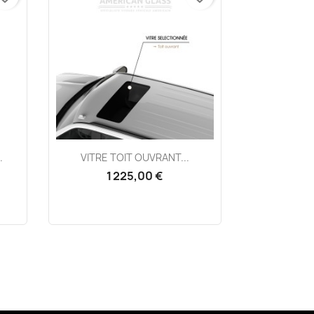
Aperçu rapide

.
VITRE TOIT OUVRANT...
1 225,00 €