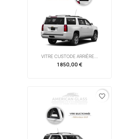
VITRE CUSTODE ARRIÈRE...
1 850,00 €
favorite_border