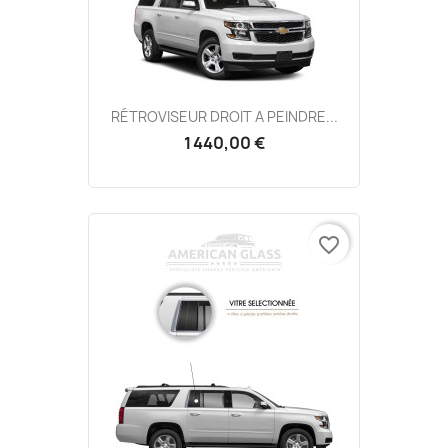
RÉTROVISEUR DROIT A PEINDRE...
1 440,00 €
favorite_border