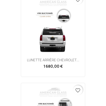
LUNETTE ARRIÈRE CHEVROLET...
1 680,00 €
favorite_border