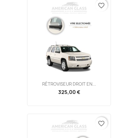
favorite_border
RÉTROVISEUR DROIT EN...
325,00 €
favorite_border