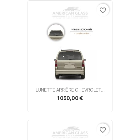
favorite_border
LUNETTE ARRIÈRE CHEVROLET...
1 050,00 €
favorite_border