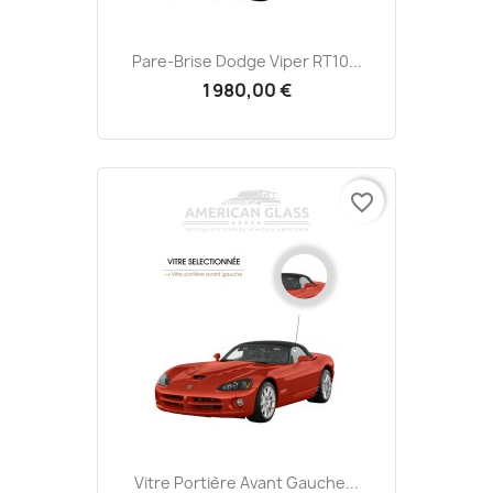
Pare-Brise Dodge Viper RT10...
1 980,00 €
favorite_border
Vitre Portière Avant Gauche...