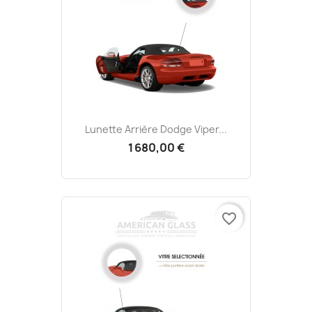
Lunette Arrière Dodge Viper...
1 680,00 €
favorite_border