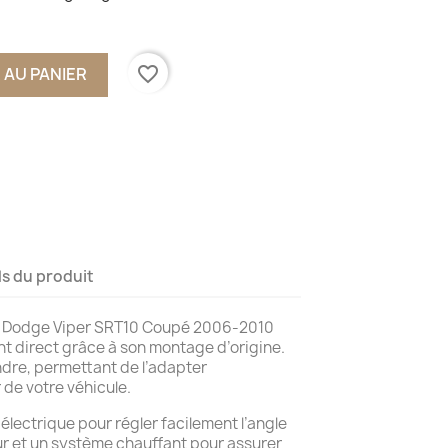
favorite_border
 AU PANIER
ls du produit
ur Dodge Viper SRT10 Coupé 2006-2010
nt direct grâce à son montage d’origine.
ndre, permettant de l’adapter
 de votre véhicule.
électrique pour régler facilement l’angle
eur et un système chauffant pour assurer