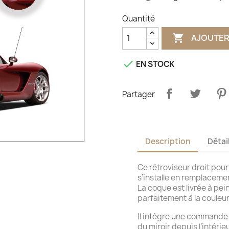
Quantité

AJOUTER

EN STOCK
Partager
Description
Détai
Ce rétroviseur droit po
s’installe en remplaceme
La coque est livrée à pei
parfaitement à la couleur
Il intègre une commande 
du miroir depuis l’intéri