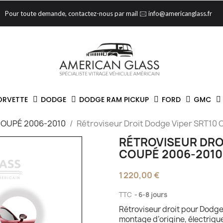
Pour toute demande, contactez-nous par mail 🖂 info@americanglass.fr
ORVETTE
DODGE
DODGE RAM PICKUP
FORD
GMC
COUPÉ 2006-2010
Rétroviseur Droit Dodge Viper SRT10
RÉTROVISEUR DRO
COUPÉ 2006-2010
1 220,00 €
TTC
6-8 jours
Rétroviseur droit pour Dodg
montage d’origine, électriqu