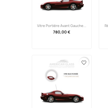
Aperçu rapide

Vitre Portière Avant Gauche...
R
780,00 €
favorite_border