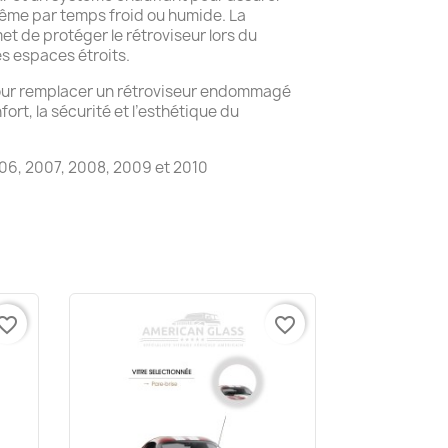
même par temps froid ou humide. La
t de protéger le rétroviseur lors du
s espaces étroits.
pour remplacer un rétroviseur endommagé
ort, la sécurité et l’esthétique du
06, 2007, 2008, 2009 et 2010
vorite_border
favorite_border