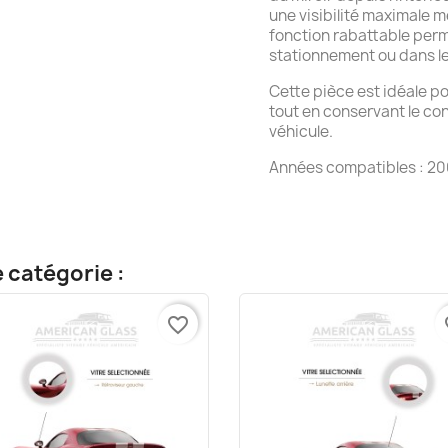
une visibilité maximale 
fonction rabattable perme
stationnement ou dans le
Cette pièce est idéale 
tout en conservant le conf
véhicule.
Années compatibles : 20
 catégorie :
favorite_border
fa