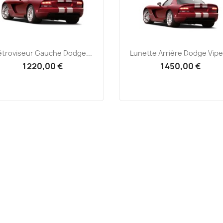
Aperçu rapide
Aperçu rapide


étroviseur Gauche Dodge...
Lunette Arrière Dodge Viper
1 220,00 €
1 450,00 €