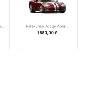
Aperçu rapide

...
Pare-Brise Dodge Viper...
1 680,00 €