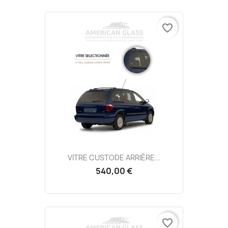
favorite_border
VITRE CUSTODE ARRIÈRE...
540,00 €
favorite_border