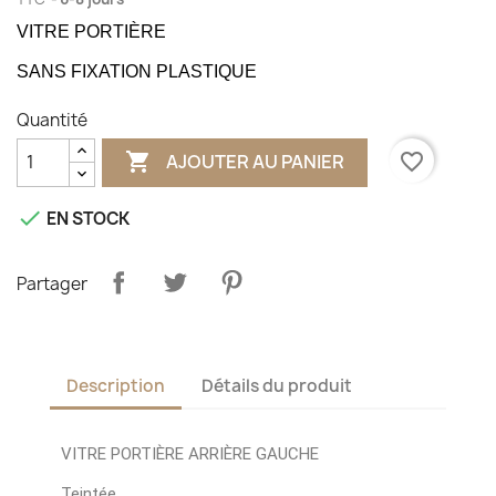
VITRE PORTIÈRE
SANS FIXATION PLASTIQUE
Quantité

favorite_border
AJOUTER AU PANIER

EN STOCK
Partager
Description
Détails du produit
VITRE PORTIÈRE ARRIÈRE GAUCHE
Teintée