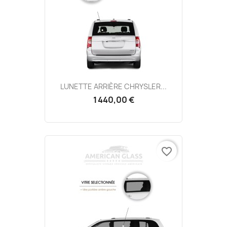
LUNETTE ARRIÈRE CHRYSLER...
1 440,00 €
favorite_border