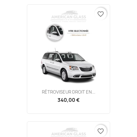
favorite_border
RÉTROVISEUR DROIT EN...
340,00 €
favorite_border