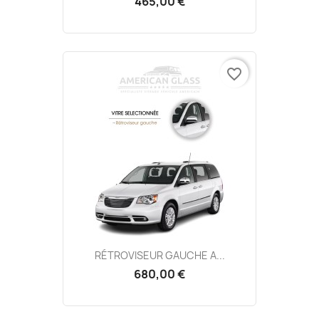
465,00 €
favorite_border
RÉTROVISEUR GAUCHE A...
680,00 €