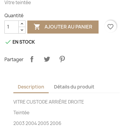
Vitre teintée
Quantité

favorite_border
AJOUTER AU PANIER

EN STOCK
Partager
Description
Détails du produit
VITRE CUSTODE ARRIÈRE DROITE
Teintée
2003 2004 2005 2006