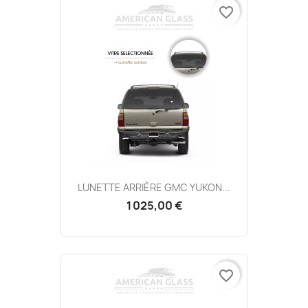
favorite_border
LUNETTE ARRIÈRE GMC YUKON...
1 025,00 €
favorite_border