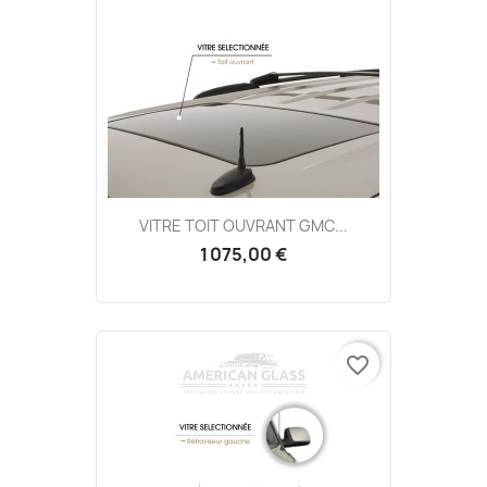
VITRE TOIT OUVRANT GMC...
1 075,00 €
favorite_border