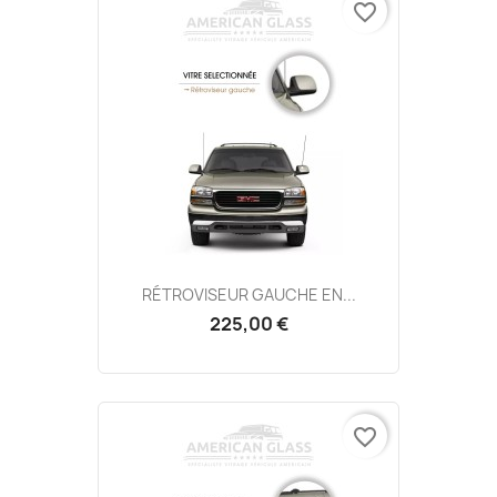
favorite_border
RÉTROVISEUR GAUCHE EN...
225,00 €
favorite_border