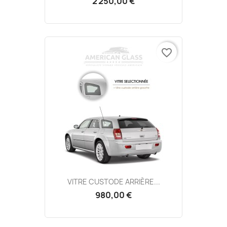
2 250,00 €
favorite_border
VITRE CUSTODE ARRIÈRE...
980,00 €