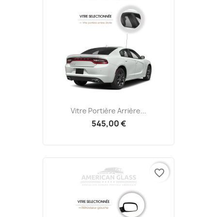
Vitre Portière Arrière...
545,00 €
favorite_border