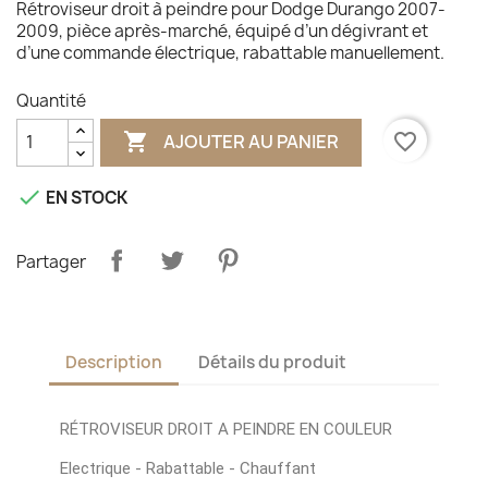
Rétroviseur droit à peindre pour Dodge Durango 2007-
2009, pièce après-marché, équipé d’un dégivrant et
d’une commande électrique, rabattable manuellement.
Quantité

favorite_border
AJOUTER AU PANIER

EN STOCK
Partager
Description
Détails du produit
RÉTROVISEUR DROIT A PEINDRE EN COULEUR
Electrique - Rabattable - Chauffant