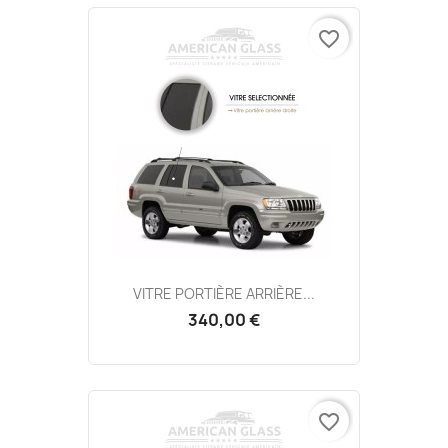
favorite_border
VITRE PORTIÈRE ARRIÈRE...
340,00 €
favorite_border