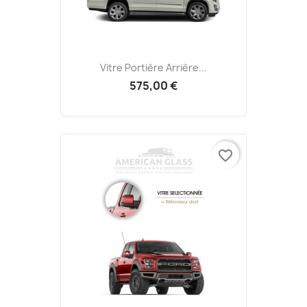
Vitre Portière Arrière...
575,00 €
favorite_border