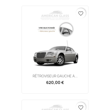
favorite_border
RÉTROVISEUR GAUCHE A...
620,00 €
favorite_border