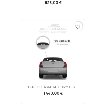
625,00 €
favorite_border
LUNETTE ARRIÈRE CHRYSLER...
1 440,00 €