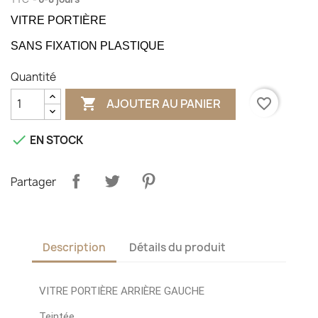
VITRE PORTIÈRE
SANS FIXATION PLASTIQUE
Quantité

favorite_border
AJOUTER AU PANIER

EN STOCK
Partager
Description
Détails du produit
VITRE PORTIÈRE ARRIÈRE GAUCHE
Teintée