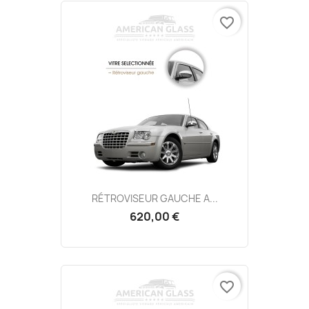
favorite_border
RÉTROVISEUR GAUCHE A...
620,00 €
favorite_border