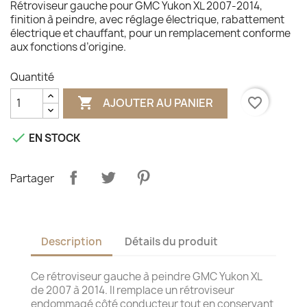
Rétroviseur gauche pour GMC Yukon XL 2007-2014,
finition à peindre, avec réglage électrique, rabattement
électrique et chauffant, pour un remplacement conforme
aux fonctions d’origine.
Quantité

favorite_border
AJOUTER AU PANIER

EN STOCK
Partager
Description
Détails du produit
Ce rétroviseur gauche à peindre GMC Yukon XL
de 2007 à 2014. Il remplace un rétroviseur
endommagé côté conducteur tout en conservant