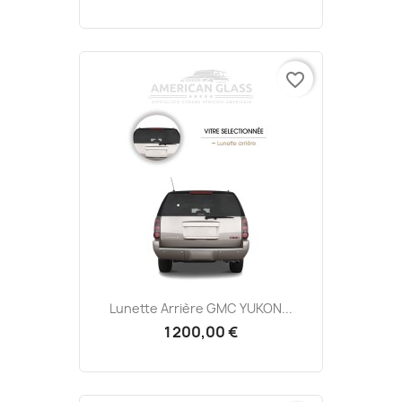
favorite_border
Lunette Arrière GMC YUKON...
1 200,00 €