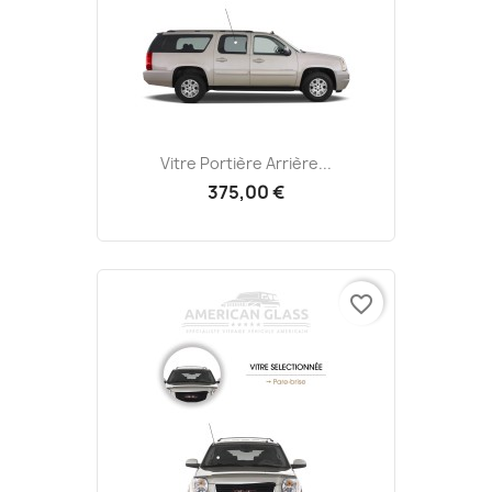
Vitre Portière Arrière...
375,00 €
favorite_border