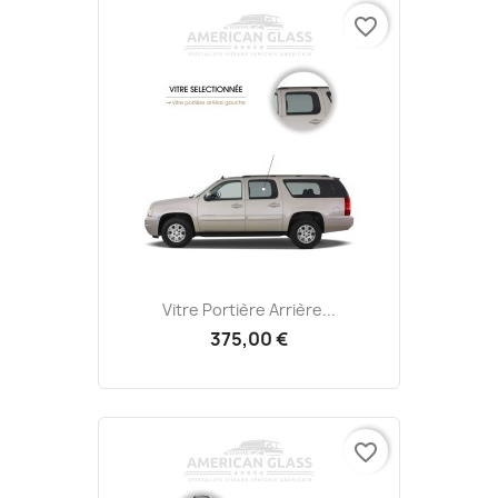
favorite_border
Vitre Portière Arrière...
375,00 €
favorite_border