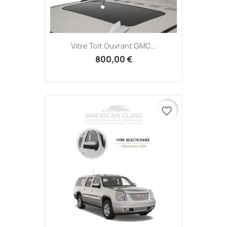
Vitre Toit Ouvrant GMC...
800,00 €
favorite_border