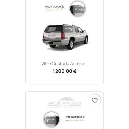
Vitre Custode Arrière...
1 200,00 €
favorite_border