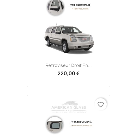
Rétroviseur Droit En...
220,00 €
favorite_border