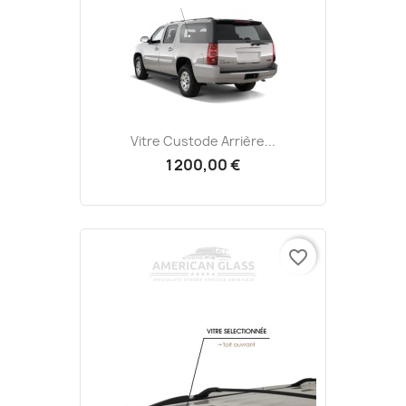
Vitre Custode Arrière...
1 200,00 €
favorite_border