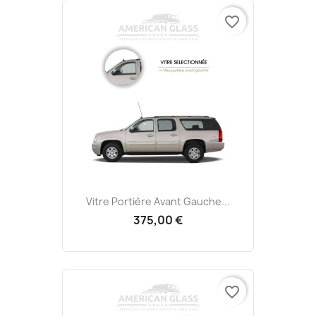
favorite_border
Vitre Portière Avant Gauche...
375,00 €
favorite_border