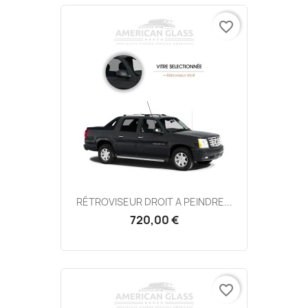
favorite_border
RÉTROVISEUR DROIT A PEINDRE...
720,00 €
favorite_border