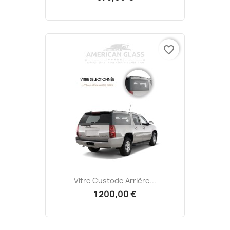
favorite_border
Vitre Custode Arrière...
1 200,00 €