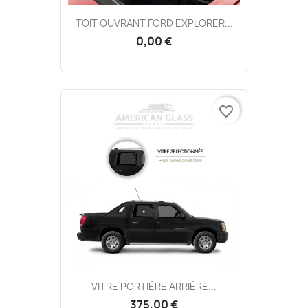
TOIT OUVRANT FORD EXPLORER...
0,00 €
favorite_border
VITRE PORTIÈRE ARRIÈRE...
375,00 €