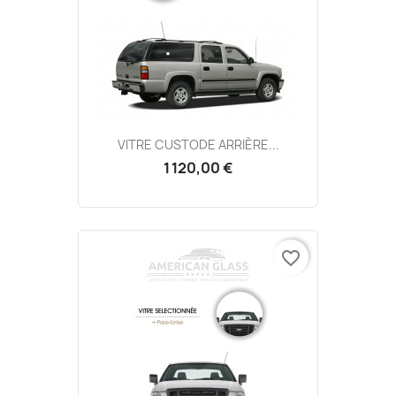
VITRE CUSTODE ARRIÈRE...
1 120,00 €
favorite_border