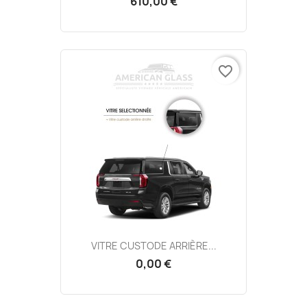
610,00 €
favorite_border
VITRE CUSTODE ARRIÈRE...
0,00 €