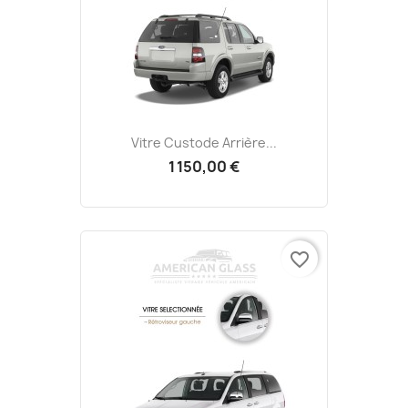
Vitre Custode Arrière...
1 150,00 €
favorite_border