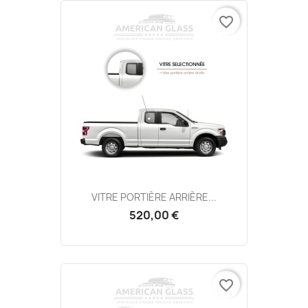
favorite_border
VITRE PORTIÈRE ARRIÈRE...
520,00 €
favorite_border