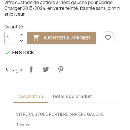
Vitre custode de potière arrière gauche pour Dodge
Charger 2015-2024, en verre teinté, fournie sans joint ni
enjoliveur.
Quantité

favorite_border
AJOUTER AU PANIER

EN STOCK
Partager
Description
Détails du produit
VITRE CUSTODE PORTIÈRE ARRIÈRE GAUCHE
Teintée