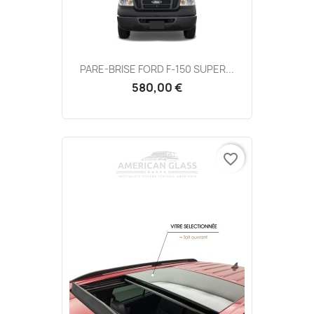
PARE-BRISE FORD F-150 SUPER...
580,00 €
favorite_border