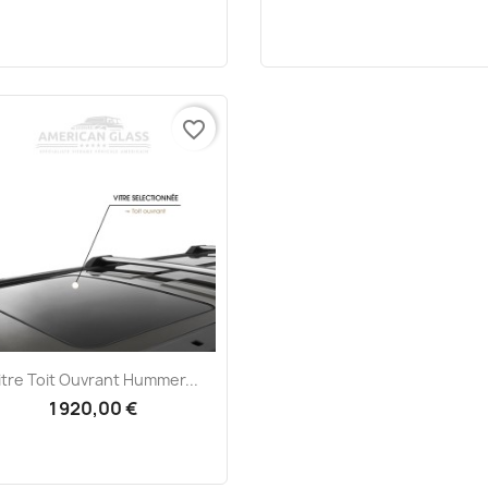
favorite_border
Aperçu rapide

itre Toit Ouvrant Hummer...
1 920,00 €