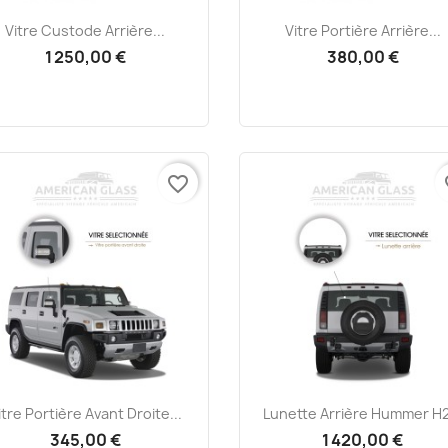
Aperçu rapide
Aperçu rapide


Vitre Custode Arrière...
Vitre Portière Arrière...
1 250,00 €
380,00 €
favorite_border
fa
Aperçu rapide
Aperçu rapide


itre Portière Avant Droite...
Lunette Arrière Hummer H2
345,00 €
1 420,00 €