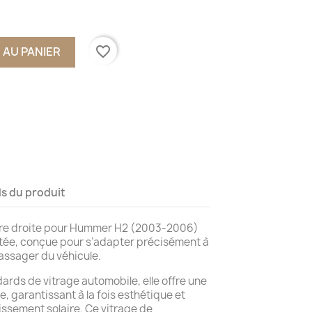
favorite_border
 AU PANIER
ls du produit
ière droite pour Hummer H2 (2003-2006)
intée, conçue pour s’adapter précisément à
passager du véhicule.
ards de vitrage automobile, elle offre une
e, garantissant à la fois esthétique et
issement solaire. Ce vitrage de