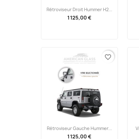
Aperçu rapide

Rétroviseur Droit Hummer H2...
1 125,00 €
favorite_border
Aperçu rapide

Rétroviseur Gauche Hummer...
V
1 125,00 €