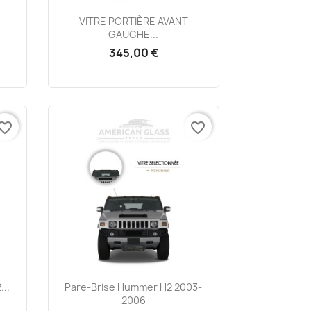
Aperçu rapide

VITRE PORTIÈRE AVANT
GAUCHE...
345,00 €
vorite_border
favorite_border
Aperçu rapide

...
Pare-Brise Hummer H2 2003-
2006