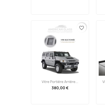
favorite_border
Aperçu rapide

Vitre Portière Arrière...
V
380,00 €