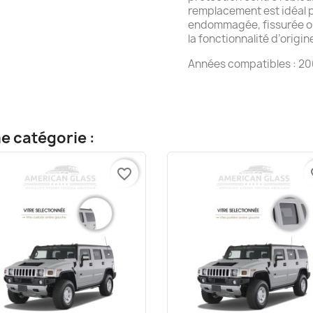
remplacement est idéal 
endommagée, fissurée ou
la fonctionnalité d’orig
Années compatibles : 20
e catégorie :
favorite_border
fa