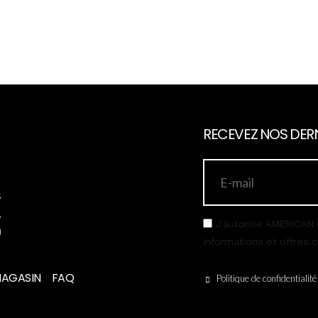
RECEVEZ NOS DERN
s
,
J’autorise AMERICAN 
u
informations et offres
MAGASIN
FAQ
Politique de confidentialité