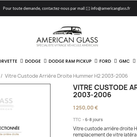
Pour toute demande, contactez-nous par mail 🖂 info@americanglass.fr
ORVETTE
DODGE
DODGE RAM PICKUP
FORD
GMC
Vitre Custode Arrière Droite Hummer H2 2003-2006
VITRE CUSTODE A
2003-2006
1 250,00 €
TTC
6-8 jours
Vitre custode arrière droite
remplacement de vitre latéral