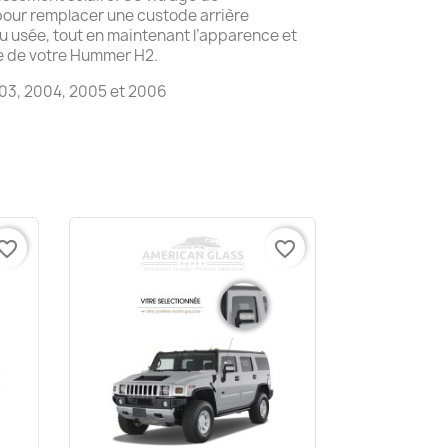
pour remplacer une custode arrière
 usée, tout en maintenant l’apparence et
ine de votre Hummer H2.
03, 2004, 2005 et 2006
vorite_border
favorite_border