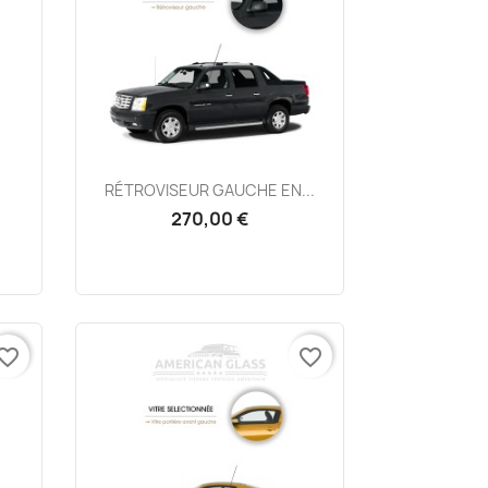
Aperçu rapide

RÉTROVISEUR GAUCHE EN...
270,00 €
vorite_border
favorite_border