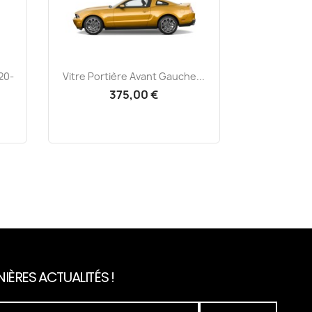
Aperçu rapide

20-
Vitre Portière Avant Gauche...
375,00 €
IÈRES ACTUALITÉS !