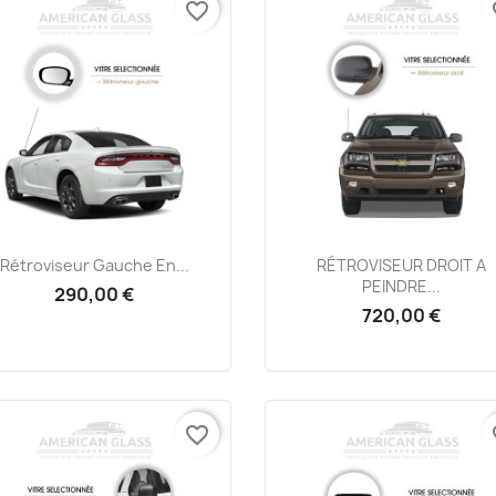
favorite_border
fa
Aperçu rapide
Aperçu rapide


Rétroviseur Gauche En...
RÉTROVISEUR DROIT A
PEINDRE...
290,00 €
720,00 €
favorite_border
fa