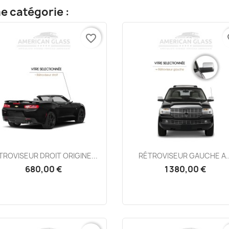
e catégorie :
favorite_border
fa
Aperçu rapide
Aperçu rapide


TROVISEUR DROIT ORIGINE...
RÉTROVISEUR GAUCHE A..
680,00 €
1 380,00 €