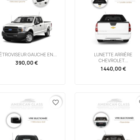
Aperçu rapide
Aperçu rapide


ÉTROVISEUR GAUCHE EN...
LUNETTE ARRIÈRE
CHEVROLET...
390,00 €
1 440,00 €
favorite_border
fa