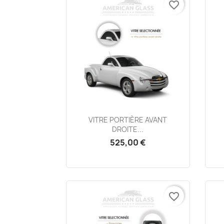
favorite_border
Aperçu rapide

VITRE PORTIÈRE AVANT
DROITE...
525,00 €
favorite_border