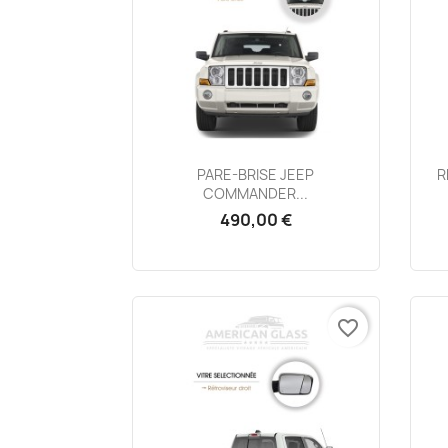
Aperçu rapide

PARE-BRISE JEEP
R
COMMANDER...
490,00 €
favorite_border