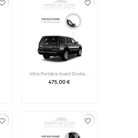
vorite_border
favorite_border
Aperçu rapide

Vitre Portière Avant Droite...
475,00 €
vorite_border
favorite_border