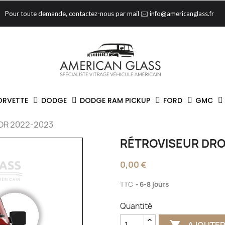
Pour toute demande, contactez-nous par mail 🖂 info@americanglass.fr
ORVETTE
DODGE
DODGE RAM PICKUP
FORD
GMC
OR 2022-2023
RÉTROVISEUR DROI
0,00 €
TTC
6-8 jours
Quantité
