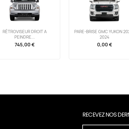
Aperçu rapide
Aperçu rapide


RÉTROVISEUR DROIT A
PARE-BRISE GMC YUKON 20
PEINDRE...
2024
745,00 €
0,00 €
RECEVEZ NOS DERN