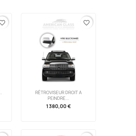
vorite_border
favorite_border
Aperçu rapide

.
RÉTROVISEUR DROIT A
PEINDRE...
1 380,00 €