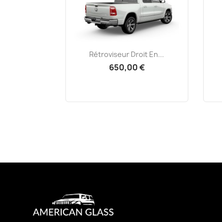
Aperçu rapide

Rétroviseur Droit En...
650,00 €