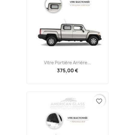
Vitre Portière Arrière...
375,00 €
favorite_border