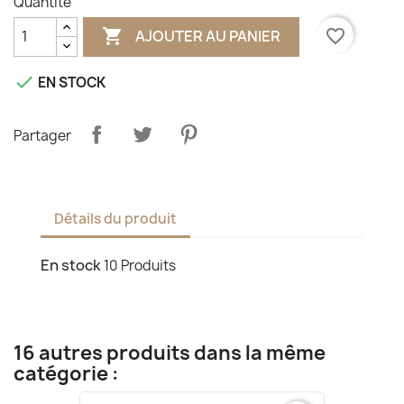
Quantité

favorite_border
AJOUTER AU PANIER

EN STOCK
Partager
Détails du produit
En stock
10 Produits
16 autres produits dans la même
catégorie :