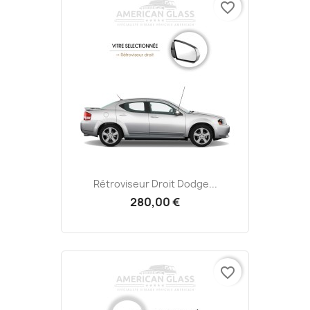
favorite_border
Rétroviseur Droit Dodge...
280,00 €
favorite_border