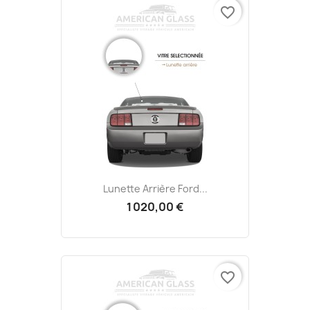
favorite_border
Lunette Arrière Ford...
1 020,00 €
favorite_border