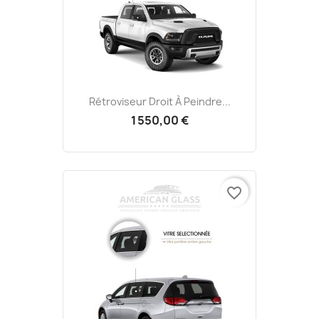
Rétroviseur Droit À Peindre...
1 550,00 €
favorite_border