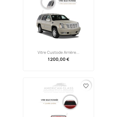
Vitre Custode Arrière...
1 200,00 €
favorite_border