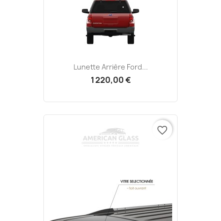
Lunette Arrière Ford...
1 220,00 €
favorite_border