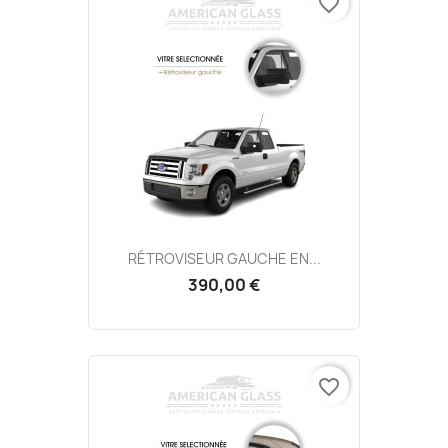
favorite_border
RÉTROVISEUR GAUCHE EN...
390,00 €
favorite_border