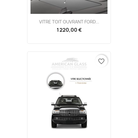
VITRE TOIT OUVRANT FORD...
1 220,00 €
favorite_border