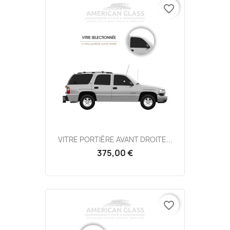
favorite_border
VITRE PORTIÈRE AVANT DROITE...
375,00 €
favorite_border