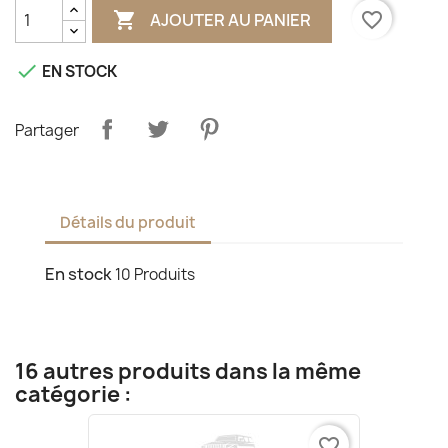

favorite_border
AJOUTER AU PANIER

EN STOCK
Partager
Détails du produit
En stock
10 Produits
16 autres produits dans la même
catégorie :
favorite_border