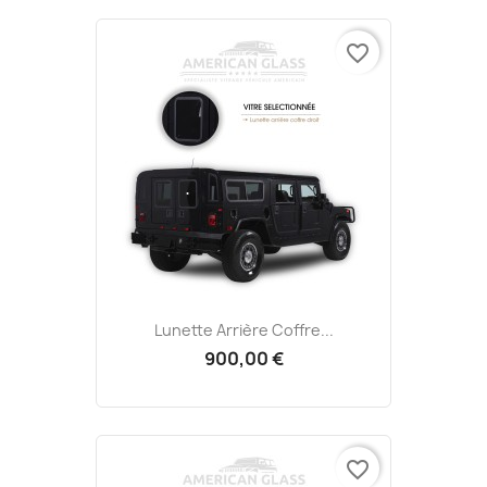
favorite_border
Lunette Arrière Coffre...
900,00 €
favorite_border