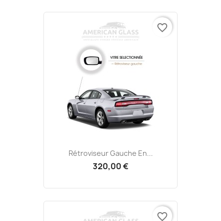
favorite_border
Rétroviseur Gauche En...
320,00 €
favorite_border