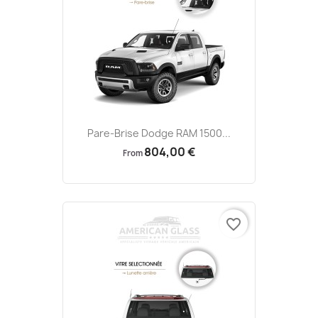
Pare-Brise Dodge RAM 1500...
804,00 €
From
favorite_border