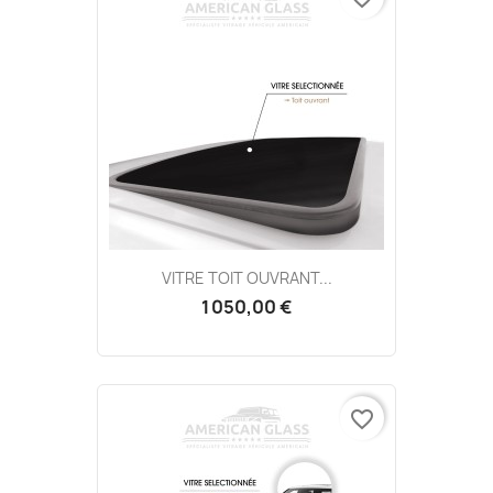
VITRE TOIT OUVRANT...
1 050,00 €
favorite_border