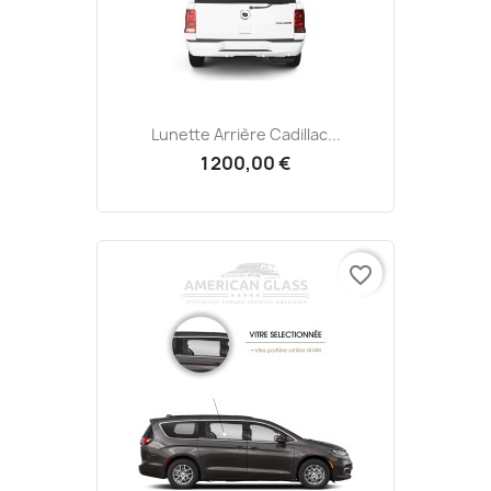
Lunette Arrière Cadillac...
1 200,00 €
favorite_border