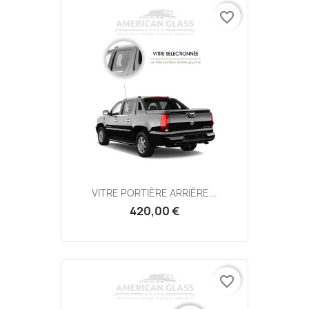
favorite_border
VITRE PORTIÈRE ARRIÈRE...
420,00 €
favorite_border