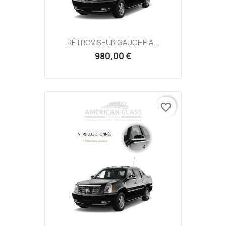
RÉTROVISEUR GAUCHE A...
980,00 €
favorite_border