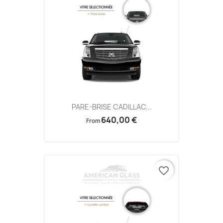
PARE-BRISE CADILLAC...
640,00 €
From
favorite_border