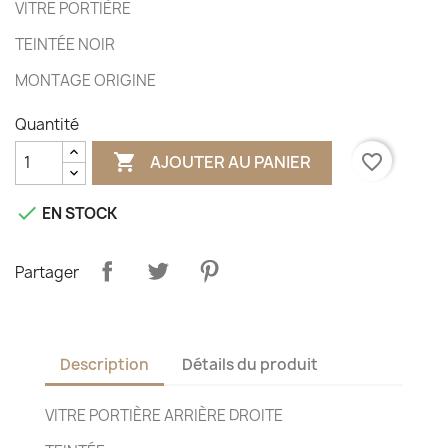
VITRE PORTIÈRE
TEINTÉE NOIR
MONTAGE ORIGINE
Quantité

favorite_border
AJOUTER AU PANIER

EN STOCK
Partager
Description
Détails du produit
VITRE PORTIÈRE ARRIÈRE DROITE