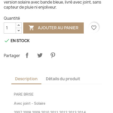
version solaire avec bande bleue, livré avec joint, sans
capteur de pluie ni enjoliveur.
Quantité

favorite_border
AJOUTER AU PANIER

EN STOCK
Partager
Description
Détails du produit
PARE BRISE
Avec joint - Solaire
2007 2008 2009 2010 2011 2012 2013 2014