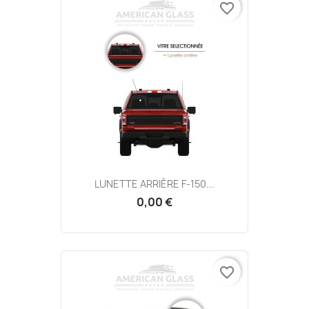
favorite_border
LUNETTE ARRIÈRE F-150...
0,00 €
favorite_border