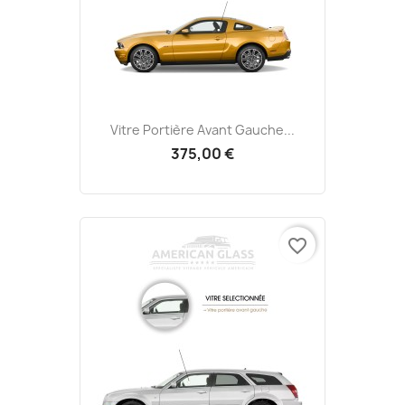
Vitre Portière Avant Gauche...
375,00 €
favorite_border