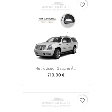
favorite_border
Rétroviseur Gauche À...
710,00 €
favorite_border