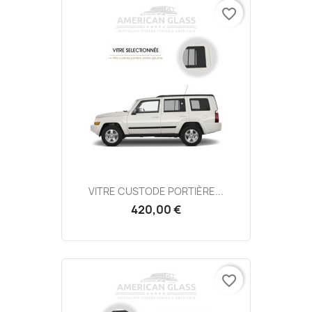
favorite_border
VITRE CUSTODE PORTIÈRE...
420,00 €
favorite_border