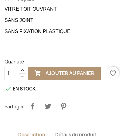
VITRE TOIT OUVRANT
SANS JOINT
SANS FIXATION PLASTIQUE
Quantité

favorite_border
AJOUTER AU PANIER

EN STOCK
Partager
Description
Détails du produit