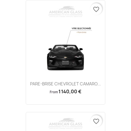
favorite_border
PARE-BRISE CHEVROLET CAMARO...
1 140,00 €
From
favorite_border