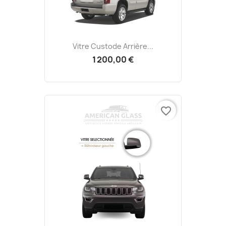
Vitre Custode Arrière...
1 200,00 €
favorite_border