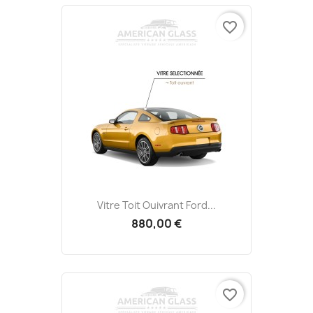
favorite_border
Vitre Toit Ouivrant Ford...
880,00 €
favorite_border