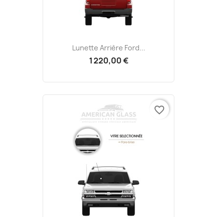
Lunette Arrière Ford...
1 220,00 €
favorite_border