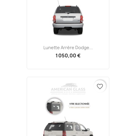
Lunette Arrère Dodge...
1 050,00 €
favorite_border