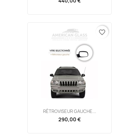
440,00 €
favorite_border
RÉTROVISEUR GAUCHE...
290,00 €