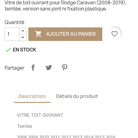
Vitre de toit ouvrant pour Dodge Caravan (2008-2019),
teintée, version sans joint ni fixation plastique.
Quantité

favorite_border
AJOUTER AU PANIER

EN STOCK
Partager
Description
Détails du produit
VITRE TOIT OUVRANT
Teintée
2008 2009 2010 2011 2012 2013 2014 2015 2016