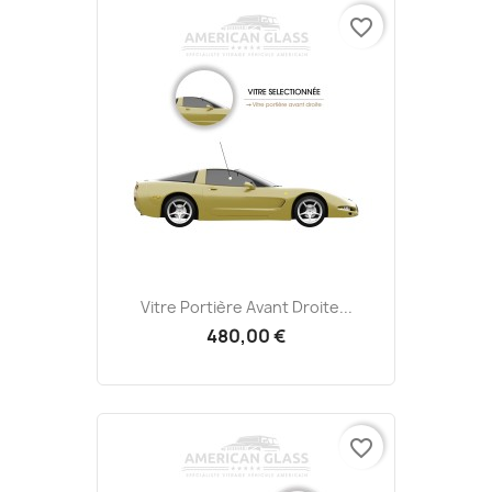
favorite_border
Vitre Portière Avant Droite...
480,00 €
favorite_border