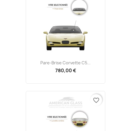
Pare-Brise Corvette C5...
780,00 €
favorite_border