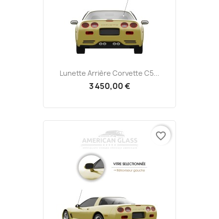
Lunette Arrière Corvette C5...
3 450,00 €
favorite_border