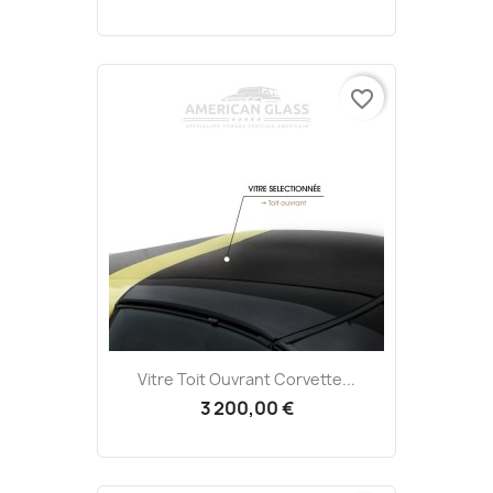
favorite_border
Vitre Toit Ouvrant Corvette...
3 200,00 €