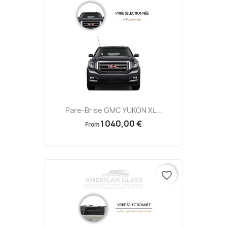
Pare-Brise GMC YUKON XL...
1 040,00 €
From
favorite_border