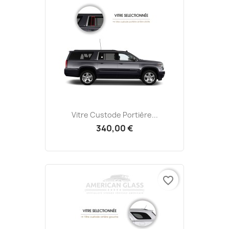
Vitre Custode Portière...
340,00 €
favorite_border