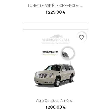
LUNETTE ARRIÈRE CHEVROLET...
1 225,00 €
favorite_border
Vitre Custode Arrière...
1 200,00 €