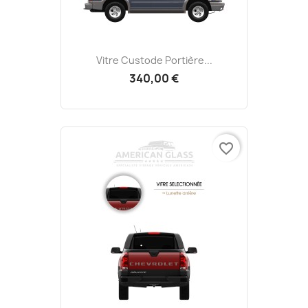
Vitre Custode Portière...
340,00 €
favorite_border