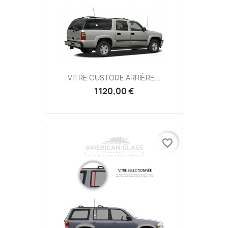
VITRE CUSTODE ARRIÈRE...
1 120,00 €
favorite_border