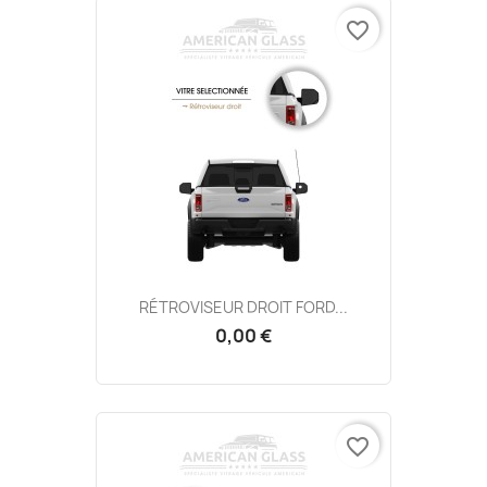
favorite_border
RÉTROVISEUR DROIT FORD...
0,00 €
favorite_border