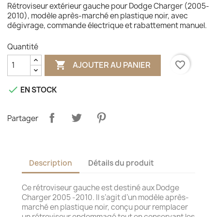
Rétroviseur extérieur gauche pour Dodge Charger (2005-
2010), modèle après-marché en plastique noir, avec
dégivrage, commande électrique et rabattement manuel.
Quantité

favorite_border
AJOUTER AU PANIER

EN STOCK
Partager
Description
Détails du produit
Ce rétroviseur gauche est destiné aux Dodge
Charger 2005 -2010. Il s’agit d’un modèle après-
marché en plastique noir, conçu pour remplacer
un rétroviseur endommagé tout en conservant les