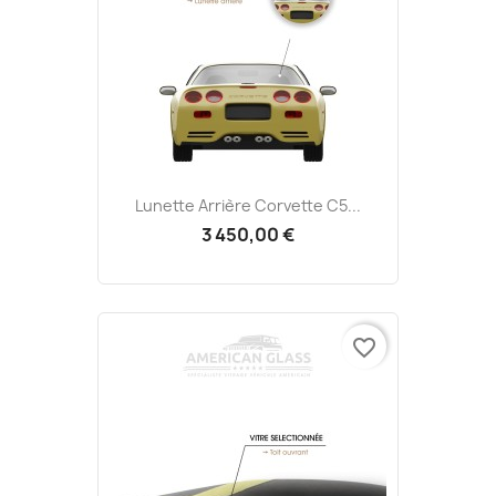
Lunette Arrière Corvette C5...
3 450,00 €
favorite_border