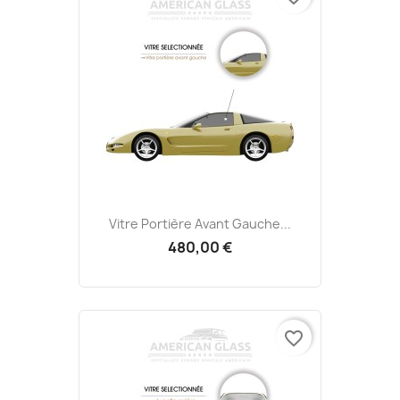
Vitre Portière Avant Gauche...
480,00 €
favorite_border