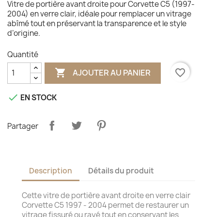
Vitre de portière avant droite pour Corvette C5 (1997-
2004) en verre clair, idéale pour remplacer un vitrage
abîmé tout en préservant la transparence et le style
d’origine.
Quantité

favorite_border
AJOUTER AU PANIER

EN STOCK
Partager
Description
Détails du produit
Cette vitre de portière avant droite en verre clair
Corvette C5 1997 - 2004 permet de restaurer un
vitrage fissuré ou rayé tout en conservant les