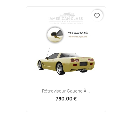
favorite_border
Rétroviseur Gauche À...
780,00 €