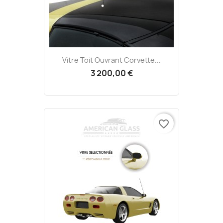
Vitre Toit Ouvrant Corvette...
3 200,00 €
favorite_border