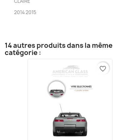
CLAIRE
2014 2015
14 autres produits dans la même
catégorie :
favorite_border