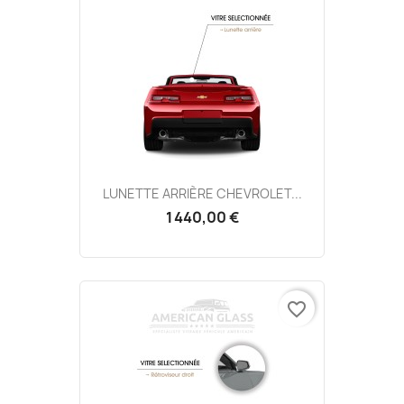
LUNETTE ARRIÈRE CHEVROLET...
1 440,00 €
favorite_border