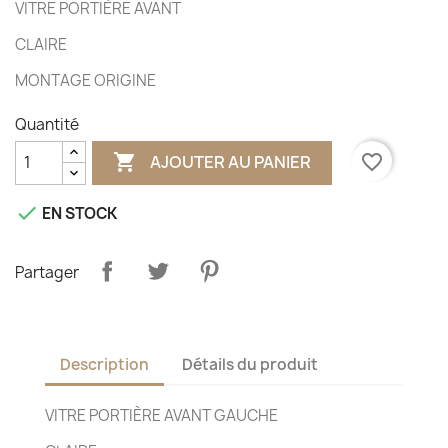
VITRE PORTIÈRE AVANT
CLAIRE
MONTAGE ORIGINE
Quantité

favorite_border
AJOUTER AU PANIER

EN STOCK
Partager
Description
Détails du produit
VITRE PORTIÈRE AVANT GAUCHE