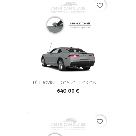
favorite_border
RÉTROVISEUR GAUCHE ORIGINE...
640,00 €
favorite_border