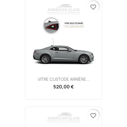
favorite_border
VITRE CUSTODE ARRIÈRE...
520,00 €
favorite_border