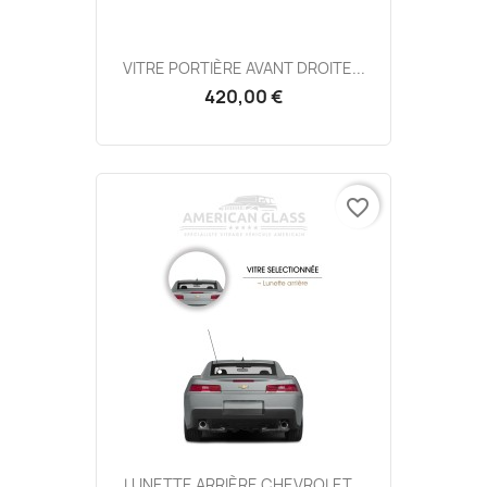
VITRE PORTIÈRE AVANT DROITE...
420,00 €
favorite_border
LUNETTE ARRIÈRE CHEVROLET...