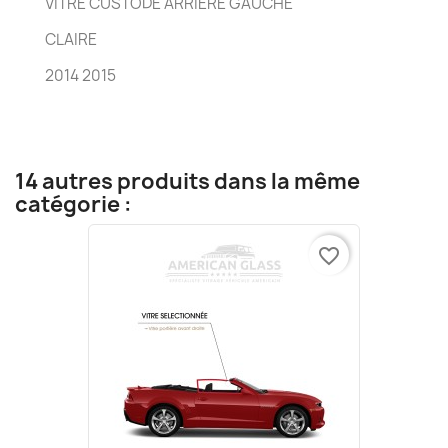
VITRE CUSTODE ARRIÈRE GAUCHE
CLAIRE
2014 2015
14 autres produits dans la même
catégorie :
favorite_border