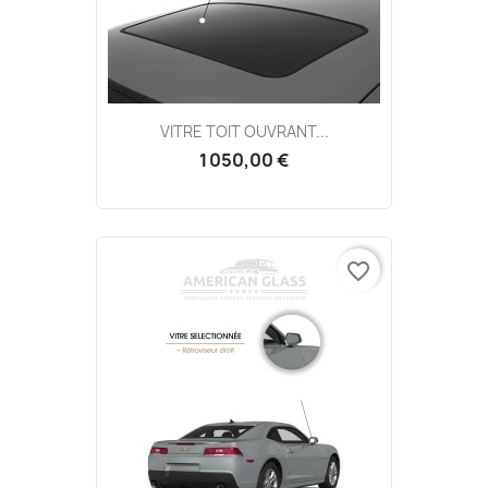
VITRE TOIT OUVRANT...
1 050,00 €
favorite_border