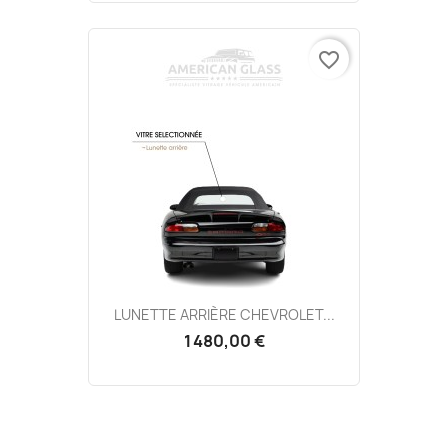
favorite_border
LUNETTE ARRIÈRE CHEVROLET...
1 480,00 €