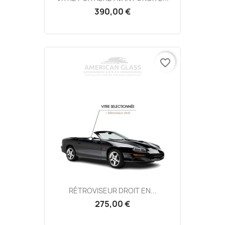
390,00 €
favorite_border
RÉTROVISEUR DROIT EN...
275,00 €