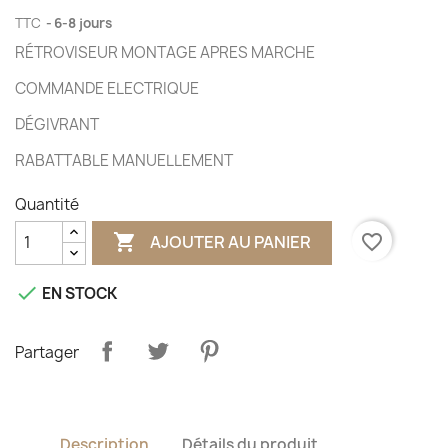
TTC
6-8 jours
RÉTROVISEUR MONTAGE APRES MARCHE
COMMANDE ELECTRIQUE
DÉGIVRANT
RABATTABLE MANUELLEMENT
Quantité

favorite_border
AJOUTER AU PANIER

EN STOCK
Partager
Description
Détails du produit