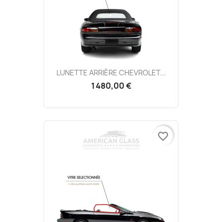
LUNETTE ARRIÈRE CHEVROLET...
1 480,00 €
favorite_border