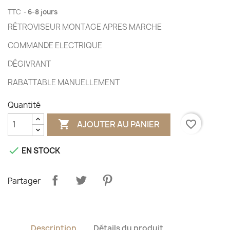
TTC
6-8 jours
RÉTROVISEUR MONTAGE APRES MARCHE
COMMANDE ELECTRIQUE
DÉGIVRANT
RABATTABLE MANUELLEMENT
Quantité

favorite_border
AJOUTER AU PANIER

EN STOCK
Partager
Description
Détails du produit