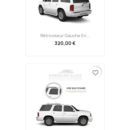
Rétroviseur Gauche En...
320,00 €
favorite_border