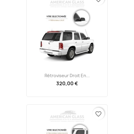
Rétroviseur Droit En...
320,00 €
favorite_border