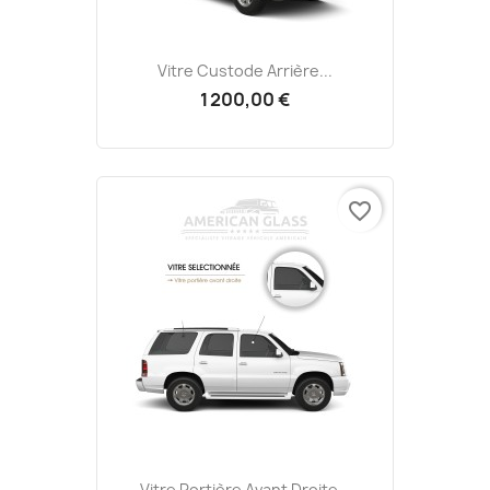
Vitre Custode Arrière...
1 200,00 €
favorite_border
Vitre Portière Avant Droite...