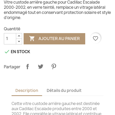
Vitre custode arrière gauche pour Cadillac Escalade
2000-2002, en verre teinté, remplace un vitrage latéral
endommagé tout en conservant protection solaire et style
d’origine.
Quantité

favorite_border
AJOUTER AU PANIER

EN STOCK
Partager
Description
Détails du produit
Cette vitre custode arrière gauche est destinée
aux Cadillac Escalade produites entre 2000 et
2002. Elle complète le vitrage latéral et contribue