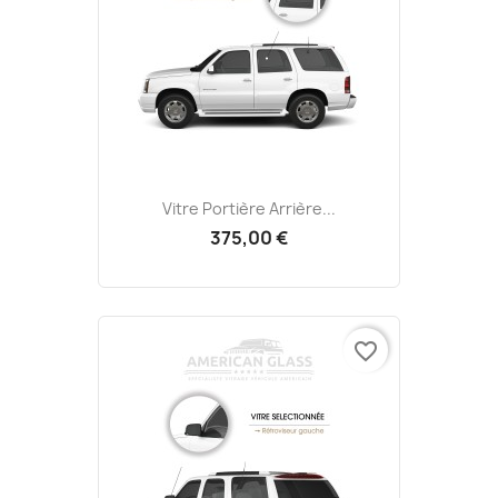
Vitre Portière Arrière...
375,00 €
favorite_border