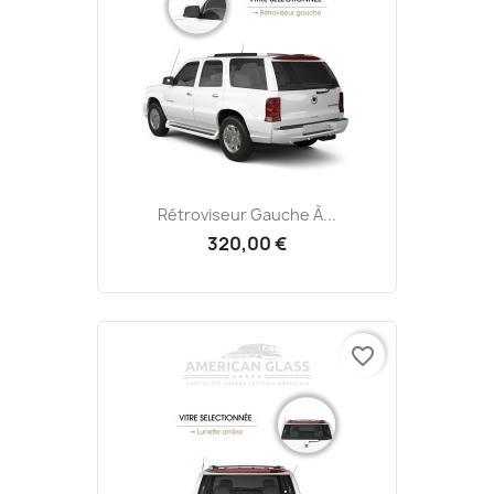
Rétroviseur Gauche À...
320,00 €
favorite_border