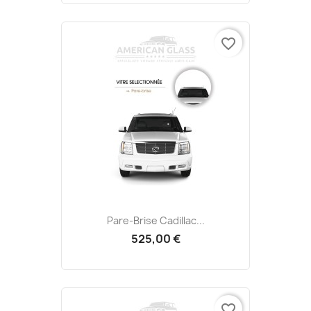
favorite_border
Pare-Brise Cadillac...
525,00 €
favorite_border