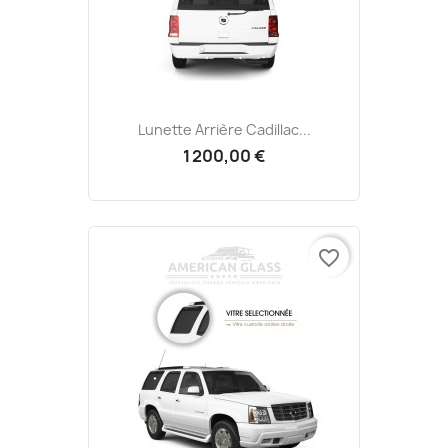
Lunette Arrière Cadillac...
1 200,00 €
favorite_border