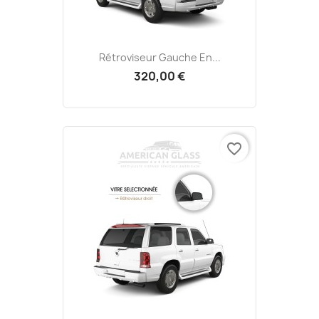
Rétroviseur Gauche En...
320,00 €
favorite_border