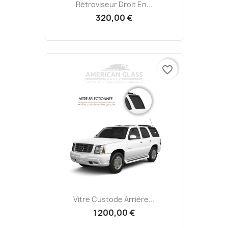
Rétroviseur Droit En...
320,00 €
favorite_border
Vitre Custode Arrière...
1 200,00 €