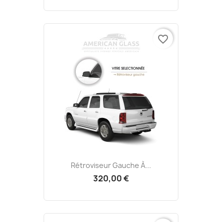
favorite_border
Rétroviseur Gauche À...
320,00 €