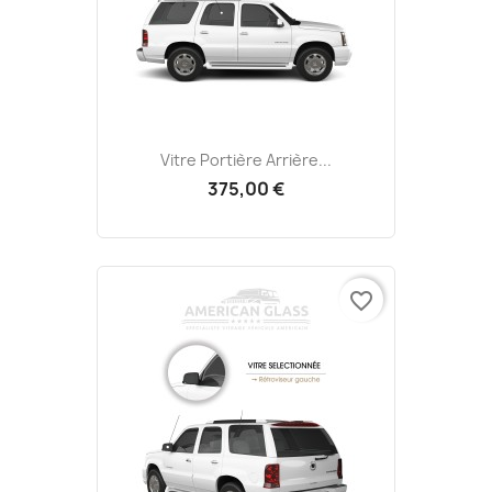
Vitre Portière Arrière...
375,00 €
favorite_border