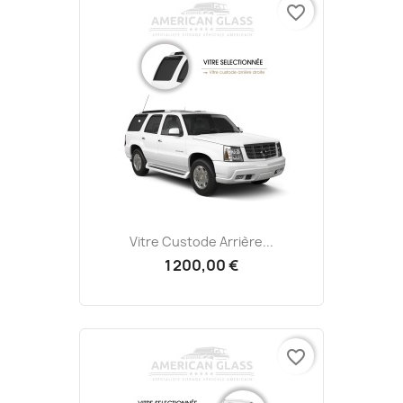
favorite_border
Vitre Custode Arrière...
1 200,00 €
favorite_border