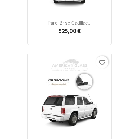
Pare-Brise Cadillac...
525,00 €
favorite_border