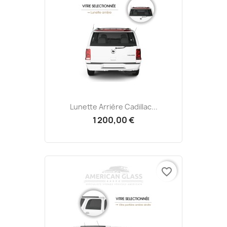
Lunette Arrière Cadillac...
1 200,00 €
favorite_border