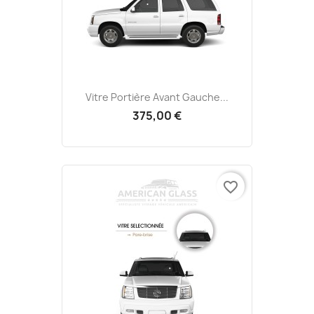
Vitre Portière Avant Gauche...
375,00 €
favorite_border