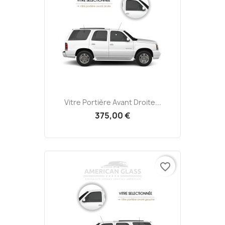
Vitre Portière Avant Droite...
375,00 €
favorite_border