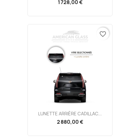
1 728,00 €
favorite_border
LUNETTE ARRIÈRE CADILLAC...
2 880,00 €