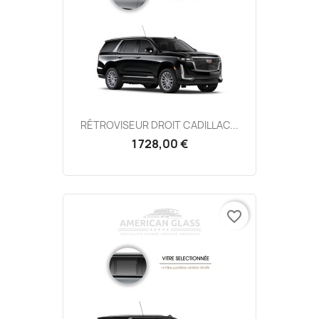
RÉTROVISEUR DROIT CADILLAC...
1 728,00 €
favorite_border