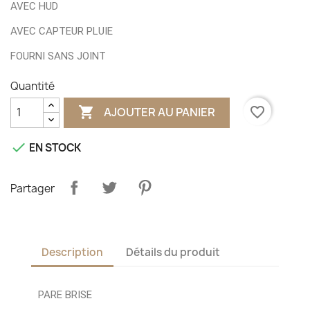
AVEC HUD
AVEC CAPTEUR PLUIE
FOURNI SANS JOINT
Quantité

favorite_border
AJOUTER AU PANIER

EN STOCK
Partager
Description
Détails du produit
PARE BRISE