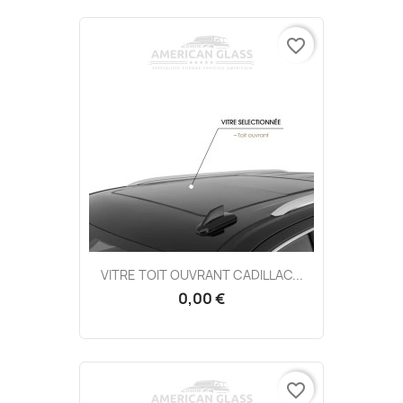
favorite_border
VITRE TOIT OUVRANT CADILLAC...
0,00 €
favorite_border