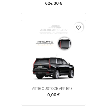
624,00 €
favorite_border
VITRE CUSTODE ARRIÈRE...
0,00 €