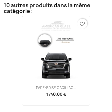
10 autres produits dans la même
catégorie :
favorite_border
PARE-BRISE CADILLAC...
1 740,00 €