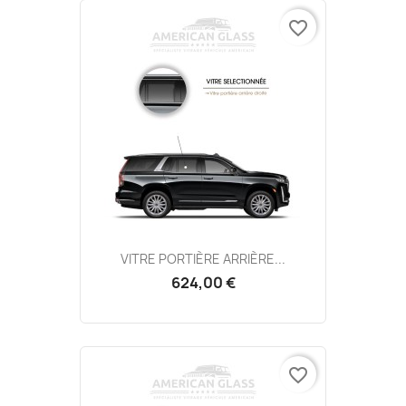
favorite_border
VITRE PORTIÈRE ARRIÈRE...
624,00 €
favorite_border