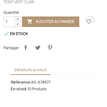
TEINT VERT CLAIR
Quantité

favorite_border
AJOUTER AU PANIER

EN STOCK
Partager
Détails du produit
Référence
AG-678977
En stock
10 Produits