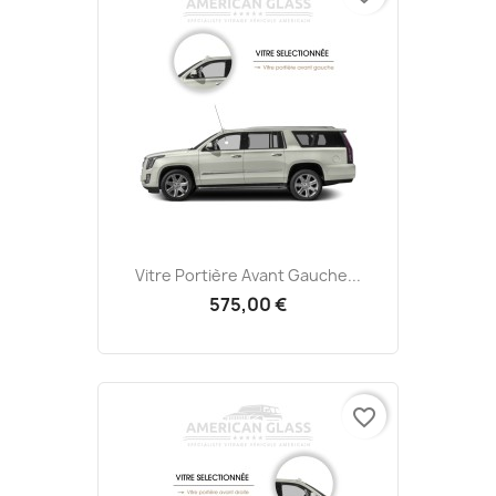
Vitre Portière Avant Gauche...
575,00 €
favorite_border