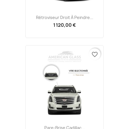
Rétroviseur Droit À Peindre...
1 120,00 €
favorite_border
Pare-Brise Cadillac...