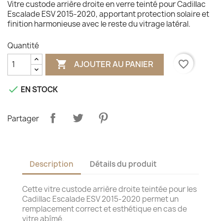
Vitre custode arrière droite en verre teinté pour Cadillac
Escalade ESV 2015-2020, apportant protection solaire et
finition harmonieuse avec le reste du vitrage latéral.
Quantité

favorite_border
AJOUTER AU PANIER

EN STOCK
Partager
Description
Détails du produit
Cette vitre custode arrière droite teintée pour les
Cadillac Escalade ESV 2015-2020 permet un
remplacement correct et esthétique en cas de
vitre abîmé.