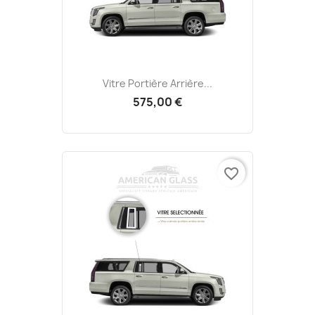
Vitre Portière Arrière...
575,00 €
favorite_border