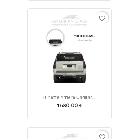
favorite_border
Lunette Arrière Cadillac...
1 680,00 €
favorite_border