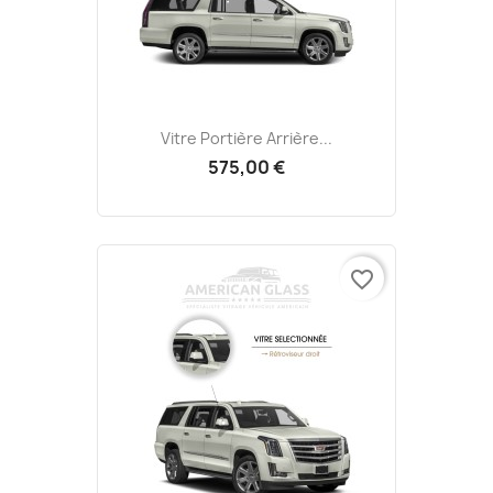
Vitre Portière Arrière...
575,00 €
favorite_border