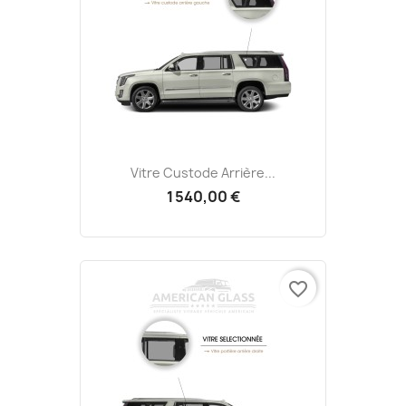
Vitre Custode Arrière...
1 540,00 €
favorite_border