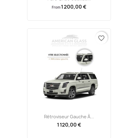
1 200,00 €
From
favorite_border
Rétroviseur Gauche À...
1 120,00 €