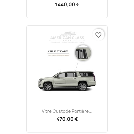
1 440,00 €
favorite_border
Vitre Custode Portière...
470,00 €