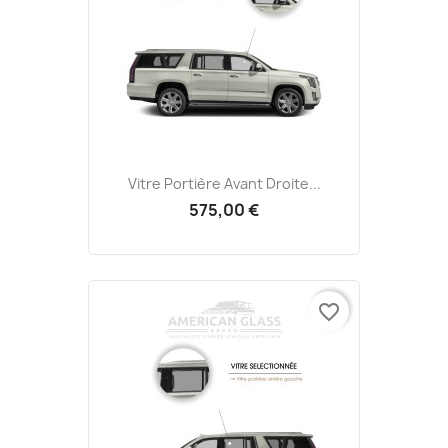
Vitre Portière Avant Droite...
575,00 €
favorite_border