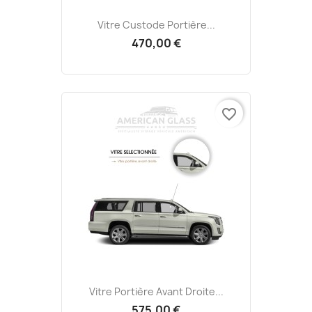
Vitre Custode Portière...
470,00 €
favorite_border
Vitre Portière Avant Droite...
575,00 €