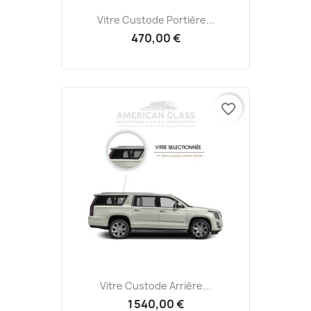
Vitre Custode Portière...
470,00 €
favorite_border
Vitre Custode Arrière...
1 540,00 €