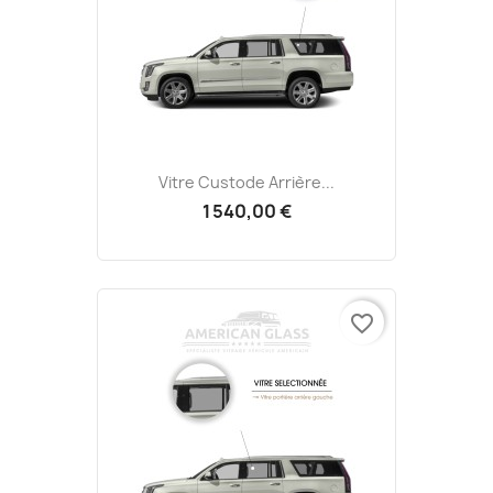
Vitre Custode Arrière...
1 540,00 €
favorite_border