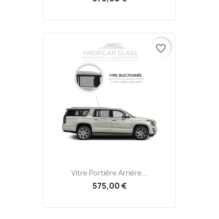
favorite_border
Vitre Portière Arrière...
575,00 €