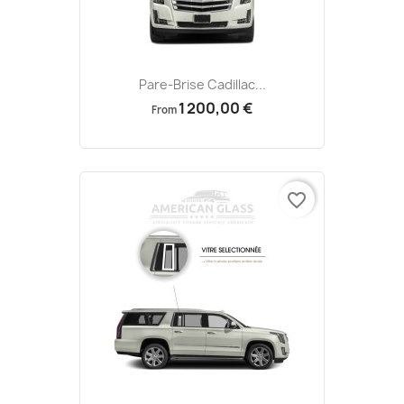
Pare-Brise Cadillac...
1 200,00 €
From
favorite_border