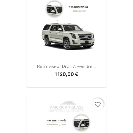
Rétroviseur Droit À Peindre...
1 120,00 €
favorite_border