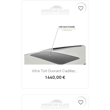
favorite_border
Vitre Toit Ouvrant Cadillac...
1 440,00 €
favorite_border