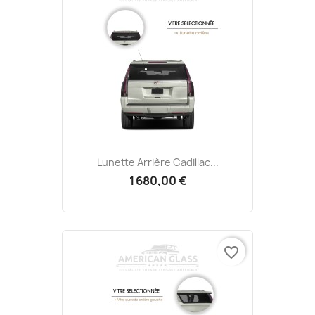
Lunette Arrière Cadillac...
1 680,00 €
favorite_border