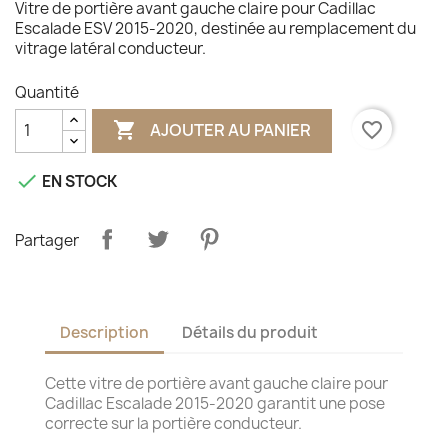
Vitre de portière avant gauche claire pour Cadillac
Escalade ESV 2015-2020, destinée au remplacement du
vitrage latéral conducteur.
Quantité

favorite_border
AJOUTER AU PANIER

EN STOCK
Partager
Description
Détails du produit
Cette vitre de portière avant gauche claire pour
Cadillac Escalade 2015-2020 garantit une pose
correcte sur la portière conducteur.