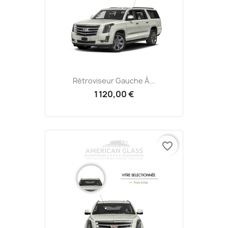
Rétroviseur Gauche À...
1 120,00 €
favorite_border