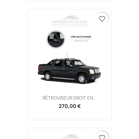
favorite_border
RÉTROVISEUR DROIT EN...
270,00 €
favorite_border