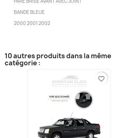
PARE BRISE AVANT AVEC JOINT
BANDE BLEUE
2000 2001 2002
10 autres produits dans la même
catégorie :
favorite_border