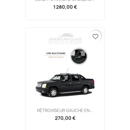
1 280,00 €
favorite_border
RÉTROVISEUR GAUCHE EN...
270,00 €