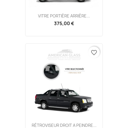
VITRE PORTIÈRE ARRIÈRE...
375,00 €
favorite_border
RÉTROVISEUR DROIT A PEINDRE...