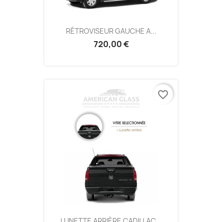
RÉTROVISEUR GAUCHE A...
720,00 €
favorite_border
LUNETTE ARRIÈRE CADILLAC...