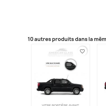
10 autres produits dans la mêm
favorite_border
Aperçu rapide

VITRE PORTIÈRE AVANT