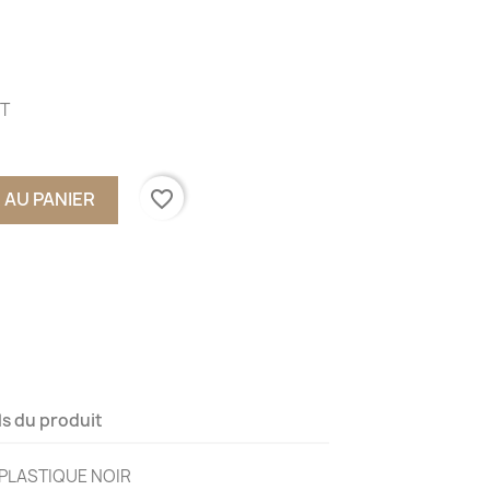
NT
favorite_border
 AU PANIER
ls du produit
 PLASTIQUE NOIR