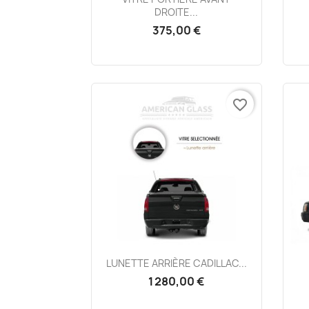
DROITE...
375,00 €
favorite_border
Aperçu rapide

LUNETTE ARRIÈRE CADILLAC...
1 280,00 €