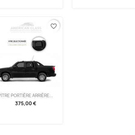
favorite_border
Aperçu rapide

VITRE PORTIÈRE ARRIÈRE...
375,00 €