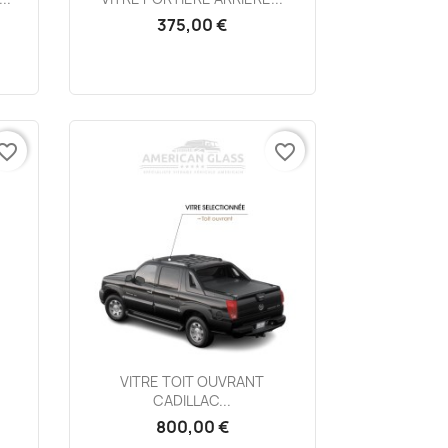
375,00 €
vorite_border
favorite_border
Aperçu rapide

VITRE TOIT OUVRANT
CADILLAC...
800,00 €