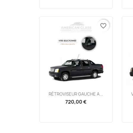
favorite_border
Aperçu rapide

RÉTROVISEUR GAUCHE A...
720,00 €