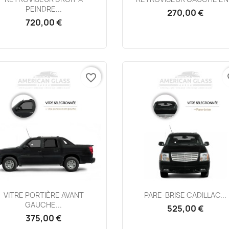
PEINDRE...
270,00 €
720,00 €
favorite_border
fa
Aperçu rapide
Aperçu rapide


VITRE PORTIÈRE AVANT
PARE-BRISE CADILLAC...
GAUCHE...
525,00 €
375,00 €