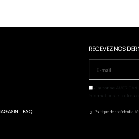
RECEVEZ NOS DERN
s
,
J’autorise AMERICAN 
u
informations et offres
MAGASIN
FAQ
Politique de confidentialité