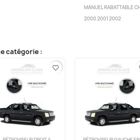
MANUEL RABATTABLE C
2000 2001 2002
e catégorie :
favorite_border
fa
Aperçu rapide
Aperçu rapide


RÉTROVISEUR DROIT A
RÉTROVISEUR GAUCHE EN.