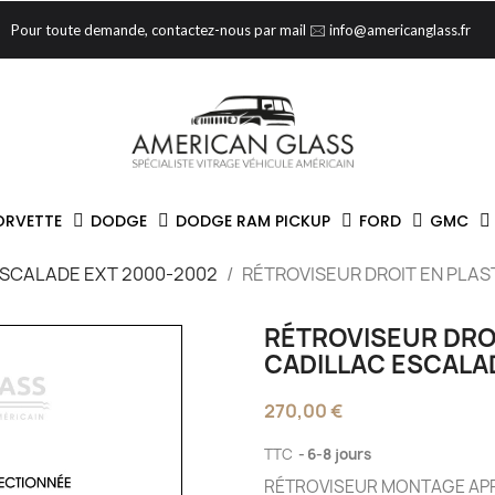
Pour toute demande, contactez-nous par mail 🖂 info@americanglass.fr
ORVETTE
DODGE
DODGE RAM PICKUP
FORD
GMC
SCALADE EXT 2000-2002
RÉTROVISEUR DROIT EN PLAS
RÉTROVISEUR DROI
CADILLAC ESCALA
270,00 €
TTC
6-8 jours
RÉTROVISEUR MONTAGE AP