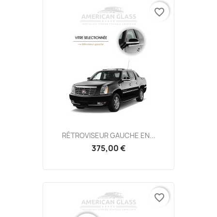
favorite_border
RÉTROVISEUR GAUCHE EN...
375,00 €
favorite_border