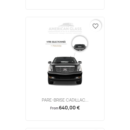
favorite_border
PARE-BRISE CADILLAC...
640,00 €
From