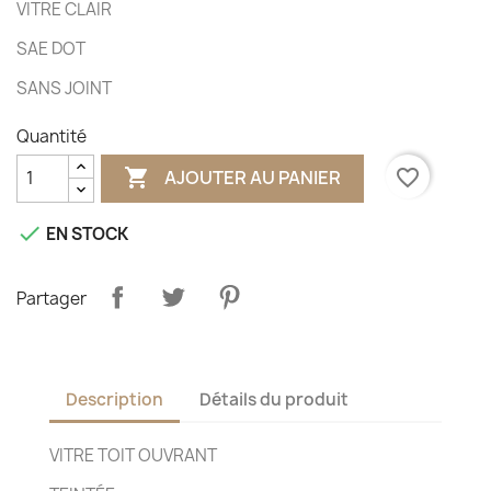
VITRE CLAIR
SAE DOT
SANS JOINT
Quantité

favorite_border
AJOUTER AU PANIER

EN STOCK
Partager
Description
Détails du produit
VITRE TOIT OUVRANT