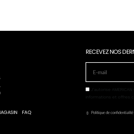
RECEVEZ NOS DERN
s
,
J’autorise AMERICAN 
u
informations et offres
MAGASIN
FAQ
Politique de confidentialité