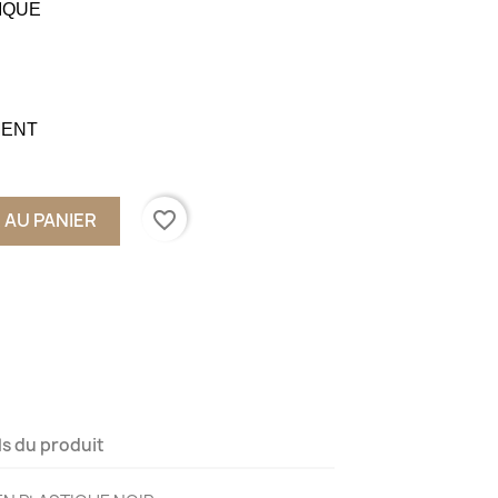
IQUE
MENT
favorite_border
 AU PANIER
ls du produit