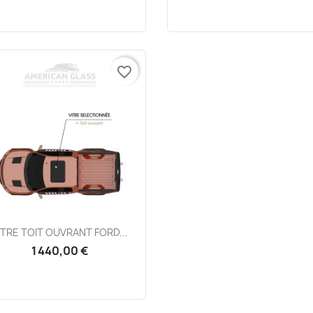
favorite_border
Aperçu rapide

ITRE TOIT OUVRANT FORD...
1 440,00 €