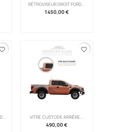
Aperçu rapide

RÉTROVISEUR DROIT FORD...
1 450,00 €
vorite_border
favorite_border
Aperçu rapide

...
VITRE CUSTODE ARRIÈRE...
490,00 €