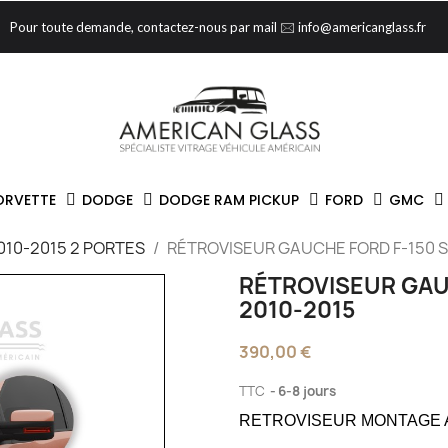
Pour toute demande, contactez-nous par mail 🖂 info@americanglass.fr
ORVETTE
DODGE
DODGE RAM PICKUP
FORD
GMC
010-2015 2 PORTES
RÉTROVISEUR GAUCHE FORD F-150 S
RÉTROVISEUR GAU
2010-2015
390,00 €
TTC
6-8 jours
RETROVISEUR MONTAGE