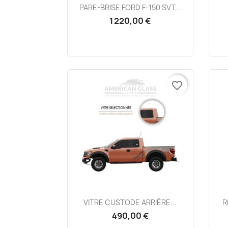
Aperçu rapide

PARE-BRISE FORD F-150 SVT...
1 220,00 €
favorite_border
Aperçu rapide

VITRE CUSTODE ARRIÈRE...
R
490,00 €