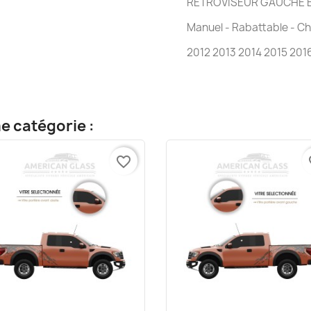
RÉTROVISEUR GAUCHE E
Manuel - Rabattable - C
2012 2013 2014 2015 201
e catégorie :
favorite_border
fa