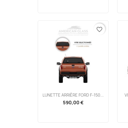
favorite_border
Aperçu rapide

LUNETTE ARRIÈRE FORD F-150...
V
590,00 €