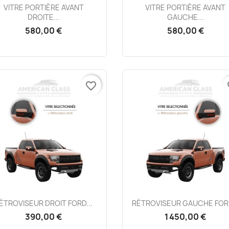
Aperçu rapide
Aperçu rapide


VITRE PORTIÈRE AVANT
VITRE PORTIÈRE AVANT
DROITE...
GAUCHE...
580,00 €
580,00 €
favorite_border
fa
Aperçu rapide
Aperçu rapide


ÉTROVISEUR DROIT FORD...
RÉTROVISEUR GAUCHE FORD
390,00 €
1 450,00 €