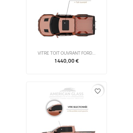
VITRE TOIT OUVRANT FORD...
1 440,00 €
favorite_border