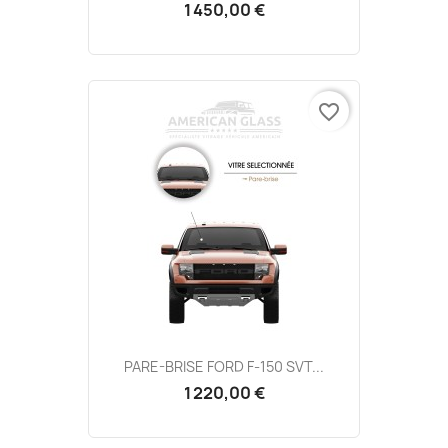
1 450,00 €
favorite_border
PARE-BRISE FORD F-150 SVT...
1 220,00 €