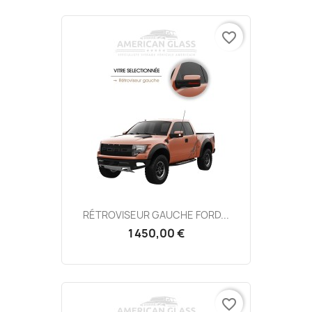
favorite_border
RÉTROVISEUR GAUCHE FORD...
1 450,00 €
favorite_border