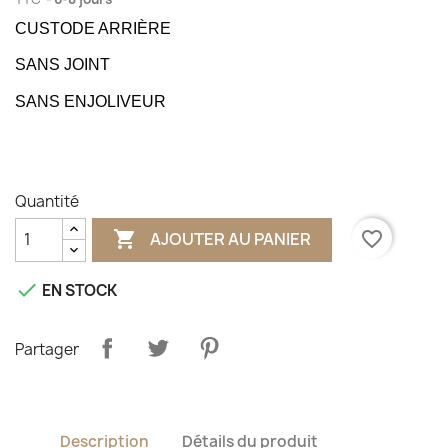
CUSTODE ARRIÈRE
SANS JOINT
SANS ENJOLIVEUR
Quantité

favorite_border
AJOUTER AU PANIER

EN STOCK
Partager
Description
Détails du produit