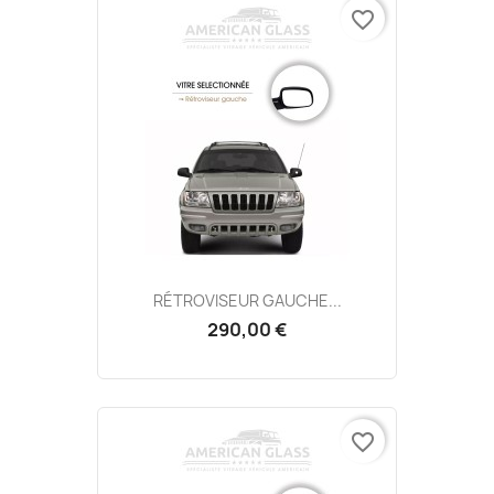
favorite_border
RÉTROVISEUR GAUCHE...
290,00 €
favorite_border