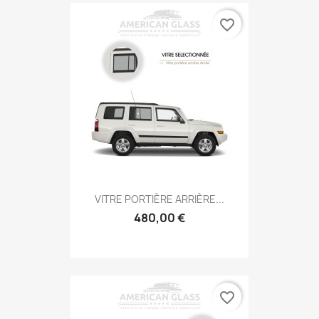
favorite_border
VITRE PORTIÈRE ARRIÈRE...
480,00 €
favorite_border