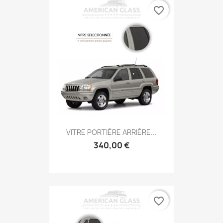
favorite_border
VITRE PORTIÈRE ARRIÈRE...
340,00 €
favorite_border