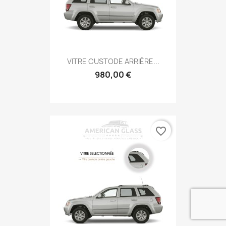
VITRE CUSTODE ARRIÈRE...
980,00 €
favorite_border