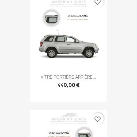
favorite_border
VITRE PORTIÈRE ARRIÈRE...
440,00 €
favorite_border