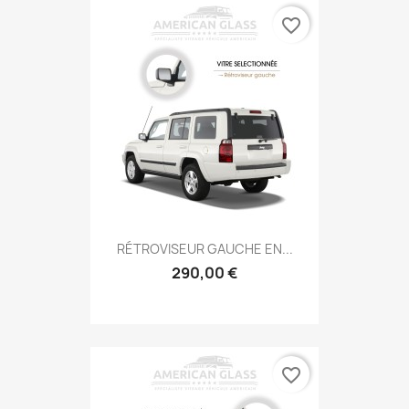
favorite_border
RÉTROVISEUR GAUCHE EN...
290,00 €
favorite_border