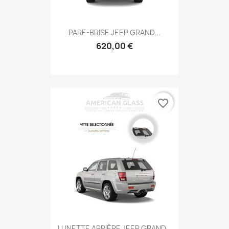
PARE-BRISE JEEP GRAND...
620,00 €
favorite_border
LUNETTE ARRIÈRE JEEP GRAND...