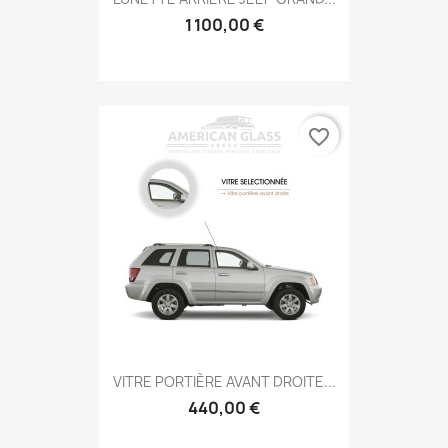
1 100,00 €
favorite_border
VITRE PORTIÈRE AVANT DROITE...
440,00 €