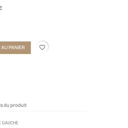
E
favorite_border
 AU PANIER
ls du produit
E GAUCHE