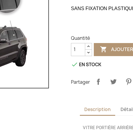
SANS FIXATION PLASTIQU
Quantité

AJOUTER

EN STOCK
Partager
Description
Détai
VITRE PORTIÈRE ARRIÈR