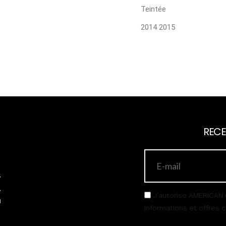
Teintée
2014 2015
RECE
s
,
J’autorise AMERICAN 
u
informations et offres