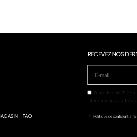
RECEVEZ NOS DERN
s
,
J’autorise AMERICAN 
u
informations et offres
MAGASIN
FAQ
Politique de confidentialité