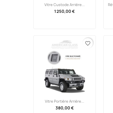
Aperçu rapide

Vitre Custode Arrière...
Ré
1 250,00 €
favorite_border
Aperçu rapide

Vitre Portière Arrière...
380,00 €