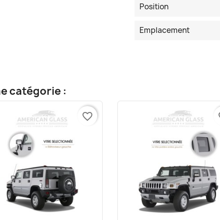
Position
Emplacement
e catégorie :
favorite_border
fa