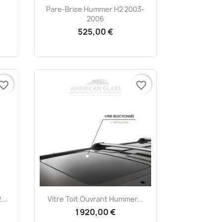
Aperçu rapide

Pare-Brise Hummer H2 2003-
2006
525,00 €
vorite_border
favorite_border
Aperçu rapide

...
Vitre Toit Ouvrant Hummer...
1 920,00 €