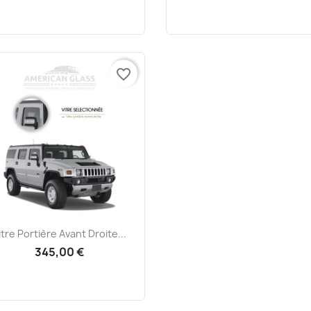
favorite_border
Aperçu rapide

itre Portière Avant Droite...
345,00 €