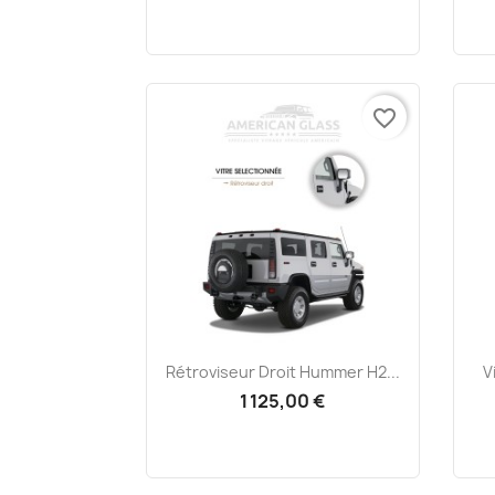
favorite_border
Aperçu rapide

Rétroviseur Droit Hummer H2...
V
1 125,00 €