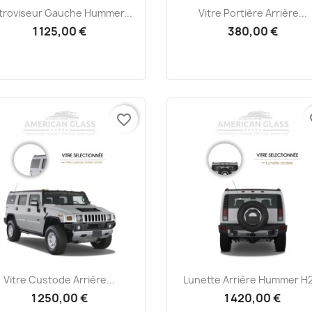
Aperçu rapide
Aperçu rapide


troviseur Gauche Hummer...
Vitre Portière Arrière...
1 125,00 €
380,00 €
favorite_border
fa
Aperçu rapide
Aperçu rapide


Vitre Custode Arrière...
Lunette Arrière Hummer H2
1 250,00 €
1 420,00 €