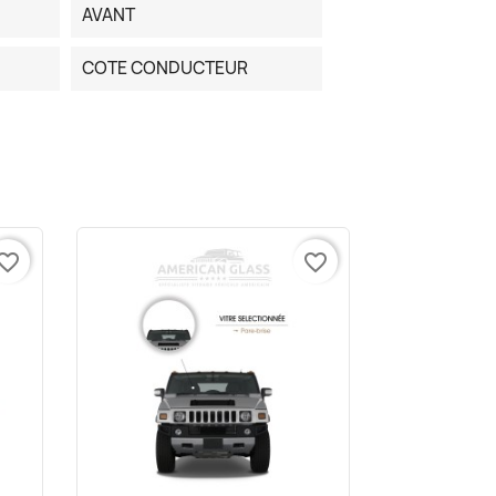
AVANT
COTE CONDUCTEUR
vorite_border
favorite_border