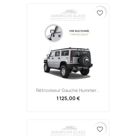
favorite_border
Rétroviseur Gauche Hummer...
1 125,00 €
favorite_border