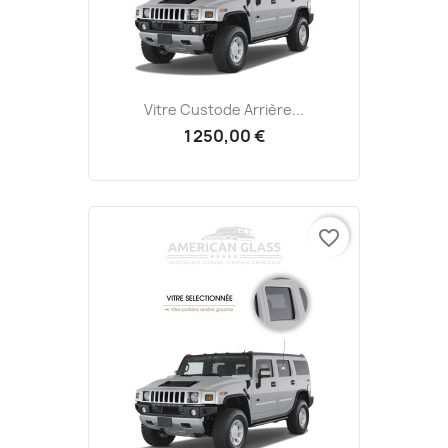
Vitre Custode Arrière...
1 250,00 €
favorite_border