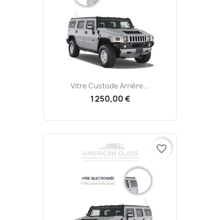
Vitre Custode Arrière...
1 250,00 €
favorite_border