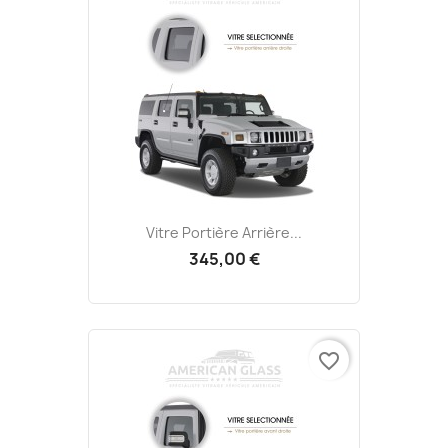
Vitre Portière Arrière...
345,00 €
favorite_border