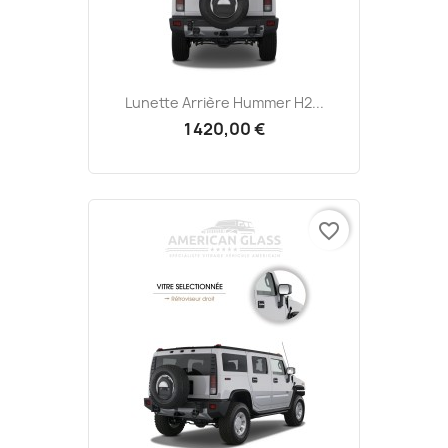
Lunette Arrière Hummer H2...
1 420,00 €
favorite_border