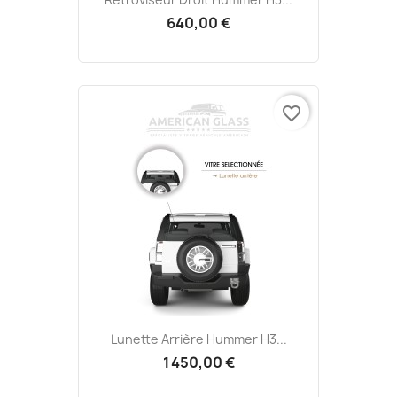
640,00 €
favorite_border
Lunette Arrière Hummer H3...
1 450,00 €