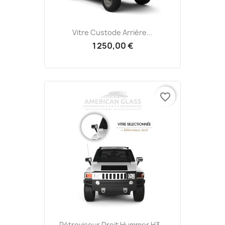
Vitre Custode Arrière...
1 250,00 €
favorite_border
Rétroviseur Droit Hummer H3...