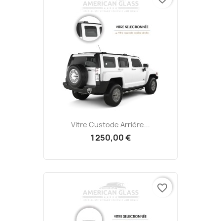
Vitre Custode Arrière...
1 250,00 €
favorite_border