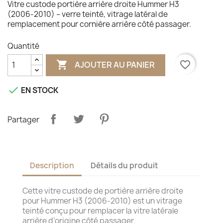
Vitre custode portière arrière droite Hummer H3
(2006‑2010) – verre teinté, vitrage latéral de
remplacement pour cornière arrière côté passager.
Quantité

favorite_border
AJOUTER AU PANIER

EN STOCK
Partager
Description
Détails du produit
Cette vitre custode de portière arrière droite
pour Hummer H3 (2006‑2010) est un vitrage
teinté conçu pour remplacer la vitre latérale
arrière d’origine côté passager.