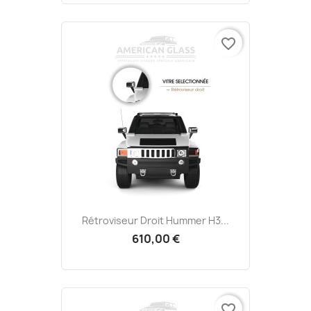
favorite_border
Rétroviseur Droit Hummer H3...
610,00 €
favorite_border