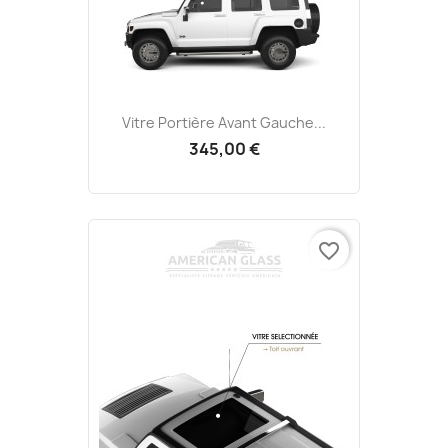
Vitre Portière Avant Gauche...
345,00 €
favorite_border