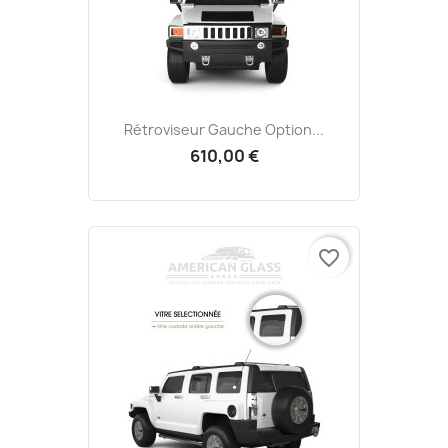
Rétroviseur Gauche Option...
610,00 €
favorite_border