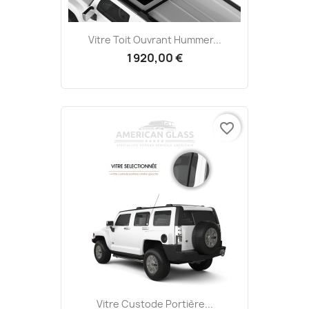
Vitre Toit Ouvrant Hummer...
1 920,00 €
favorite_border
Vitre Custode Portière...