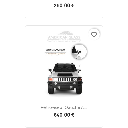
260,00 €
favorite_border
Rétroviseur Gauche À...
640,00 €