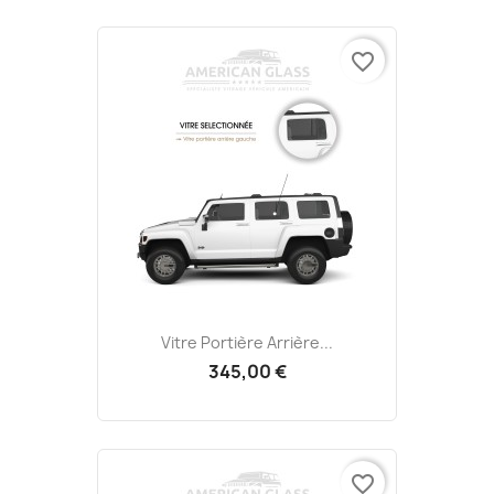
favorite_border
Vitre Portière Arrière...
345,00 €
favorite_border