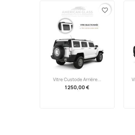
favorite_border
Aperçu rapide

Vitre Custode Arrière...
V
1 250,00 €