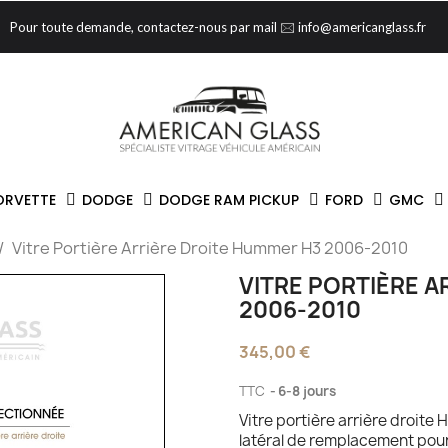
Pour toute demande, contactez-nous par mail 🖂 info@americanglass.fr
ORVETTE
DODGE
DODGE RAM PICKUP
FORD
GMC
Vitre Portière Arrière Droite Hummer H3 2006-2010
VITRE PORTIÈRE 
2006-2010
345,00 €
TTC
6-8 jours
Vitre portière arrière droite
latéral de remplacement pour