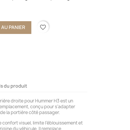
favorite_border
 AU PANIER
ls du produit
arrière droite pour Hummer H3 est un
e remplacement, conçu pour s’adapter
de la portière côté passager.
e confort visuel, limite l’éblouissement et
rigine du véhicule. Il remplace