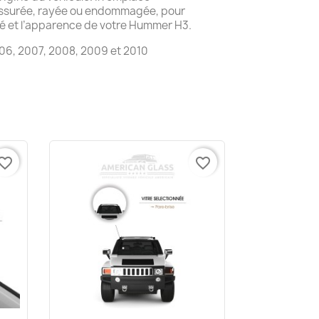
fissurée, rayée ou endommagée, pour
ité et l’apparence de votre Hummer H3.
06, 2007, 2008, 2009 et 2010
vorite_border
favorite_border