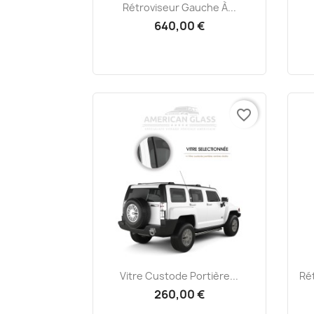
Aperçu rapide

Rétroviseur Gauche À...
640,00 €
favorite_border
Aperçu rapide

Vitre Custode Portière...
Ré
260,00 €