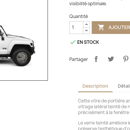
visibilité optimale.
Quantité

AJOUTER

EN STOCK
Partager
Description
Détai
Cette vitre de portière 
vitrage latéral teinté d
précisément à la fenêtre 
Le verre teinté améliore l
préserve l’esthétique d’o