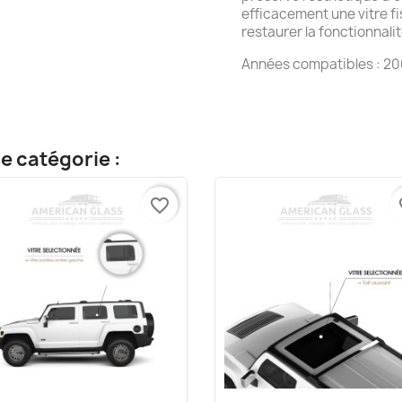
efficacement une vitre 
restaurer la fonctionnal
Années compatibles : 20
e catégorie :
favorite_border
fa