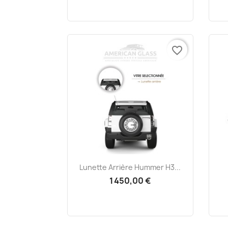
favorite_border
Aperçu rapide

Lunette Arrière Hummer H3...
1 450,00 €