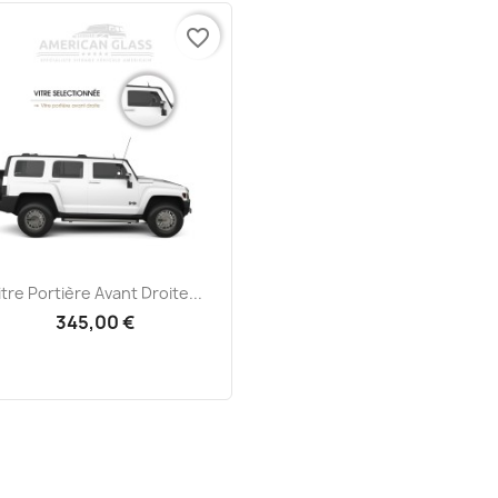
favorite_border
Aperçu rapide

itre Portière Avant Droite...
345,00 €