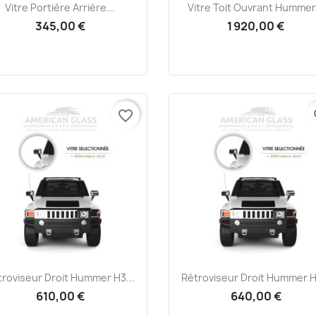
Aperçu rapide
Aperçu rapide


Vitre Portière Arrière...
Vitre Toit Ouvrant Hummer.
345,00 €
1 920,00 €
favorite_border
fa
Aperçu rapide
Aperçu rapide


troviseur Droit Hummer H3...
Rétroviseur Droit Hummer H3
610,00 €
640,00 €