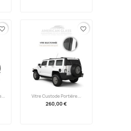
vorite_border
favorite_border
Aperçu rapide

...
Vitre Custode Portière...
260,00 €