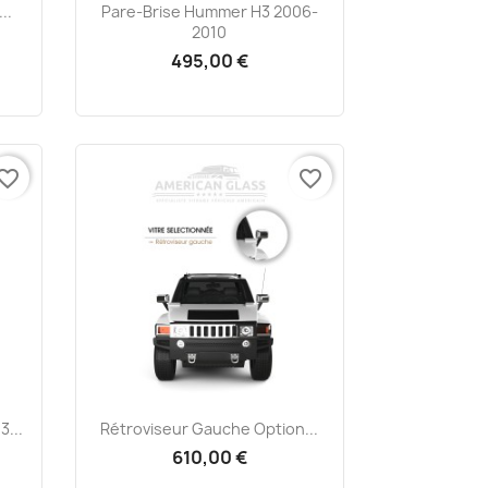
Aperçu rapide

..
Pare-Brise Hummer H3 2006-
2010
495,00 €
vorite_border
favorite_border
Aperçu rapide

...
Rétroviseur Gauche Option...
610,00 €