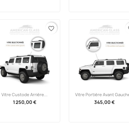
favorite_border
fa
Aperçu rapide
Aperçu rapide


Vitre Custode Arrière...
Vitre Portière Avant Gauche
1 250,00 €
345,00 €